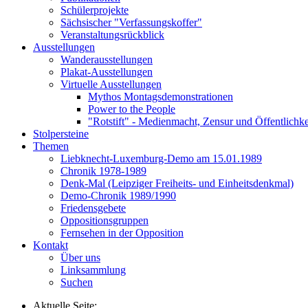
Schülerprojekte
Sächsischer "Verfassungskoffer"
Veranstaltungsrückblick
Ausstellungen
Wanderausstellungen
Plakat-Ausstellungen
Virtuelle Ausstellungen
Mythos Montagsdemonstrationen
Power to the People
"Rotstift" - Medienmacht, Zensur und Öffentlichk
Stolpersteine
Themen
Liebknecht-Luxemburg-Demo am 15.01.1989
Chronik 1978-1989
Denk-Mal (Leipziger Freiheits- und Einheitsdenkmal)
Demo-Chronik 1989/1990
Friedensgebete
Oppositionsgruppen
Fernsehen in der Opposition
Kontakt
Über uns
Linksammlung
Suchen
Aktuelle Seite: