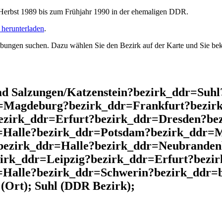
rbst 1989 bis zum Frühjahr 1990 in der ehemaligen DDR.
herunterladen
.
ngen suchen. Dazu wählen Sie den Bezirk auf der Karte und Sie beko
d Salzungen/Katzenstein?bezirk_ddr=Suh
r=Magdeburg?bezirk_ddr=Frankfurt?bezir
ezirk_ddr=Erfurt?bezirk_ddr=Dresden?be
=Halle?bezirk_ddr=Potsdam?bezirk_ddr=
bezirk_ddr=Halle?bezirk_ddr=Neubranden
zirk_ddr=Leipzig?bezirk_ddr=Erfurt?bezi
Halle?bezirk_ddr=Schwerin?bezirk_ddr=b
(Ort); Suhl (DDR Bezirk);