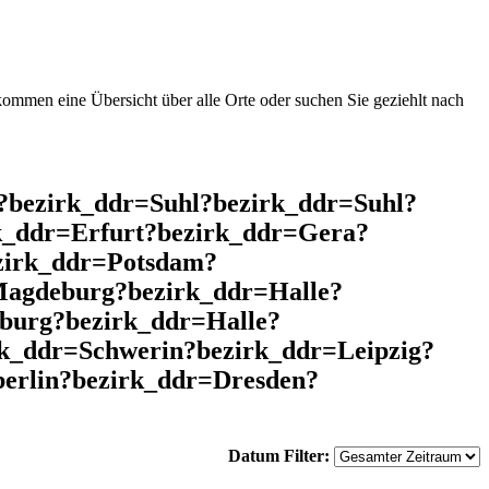
mmen eine Übersicht über alle Orte oder suchen Sie geziehlt nach
l?bezirk_ddr=Suhl?bezirk_ddr=Suhl?
k_ddr=Erfurt?bezirk_ddr=Gera?
zirk_ddr=Potsdam?
Magdeburg?bezirk_ddr=Halle?
burg?bezirk_ddr=Halle?
rk_ddr=Schwerin?bezirk_ddr=Leipzig?
erlin?bezirk_ddr=Dresden?
Datum Filter: