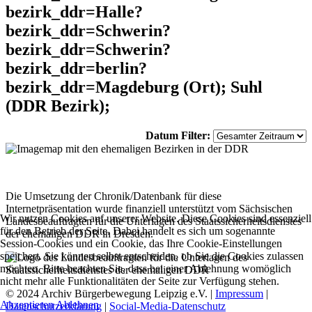
bezirk_ddr=Halle?
bezirk_ddr=Schwerin?
bezirk_ddr=Schwerin?
bezirk_ddr=berlin?
bezirk_ddr=Magdeburg (Ort); Suhl
(DDR Bezirk);
Datum Filter:
Die Umsetzung der Chronik/Datenbank für diese
Internetpräsentation wurde finanziell unterstützt vom Sächsischen
Wir nutzen Cookies auf unserer Website. Diese Cookies sind essenziell
Landesbeauftragten für die Unterlagen des Staatssicherheitsdienstes
für den Betrieb der Seite. Dabei handelt es sich um sogenannte
der ehemaligen DDR in Dresden.
Session-Cookies und ein Cookie, das Ihre Cookie-Einstellungen
speichert. Sie können selbst entscheiden, ob Sie die Cookies zulassen
möchten. Bitte beachten Sie, dass bei einer Ablehnung womöglich
nicht mehr alle Funktionalitäten der Seite zur Verfügung stehen.
© 2024 Archiv Bürgerbewegung Leipzig e.V. |
Impressum
|
Akzeptieren
Ablehnen
Datenschutzerklärung
|
Social-Media-Datenschutz