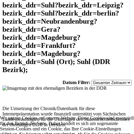
bezirk_ddr=Suhl?bezirk_ddr=Leipzig?
bezirk_ddr=Suhl?bezirk_ddr=berlin?
bezirk_ddr=Neubrandenburg?
bezirk_ddr=Gera?
bezirk_ddr=Magdeburg?
bezirk_ddr=Frankfurt?
bezirk_ddr=Magdeburg?
bezirk_ddr=Suhl (Ort); Suhl (DDR
Bezirk);
Datum Filter:
Die Umsetzung der Chronik/Datenbank für diese
Internetpräsentation wurde finanziell unterstützt vom Sächsischen
Wir nutzen Cookies auf unserer Website. Diese Cookies sind essenziell
Landesbeauftragten für die Unterlagen des Staatssicherheitsdienstes
für den Betrieb der Seite. Dabei handelt es sich um sogenannte
der ehemaligen DDR in Dresden.
Session-Cookies und ein Cookie, das Ihre Cookie-Einstellungen