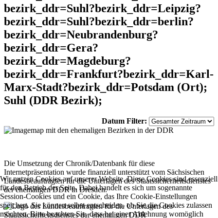
bezirk_ddr=Suhl?bezirk_ddr=Leipzig?
bezirk_ddr=Suhl?bezirk_ddr=berlin?
bezirk_ddr=Neubrandenburg?
bezirk_ddr=Gera?
bezirk_ddr=Magdeburg?
bezirk_ddr=Frankfurt?bezirk_ddr=Karl-
Marx-Stadt?bezirk_ddr=Potsdam (Ort);
Suhl (DDR Bezirk);
Datum Filter:
Die Umsetzung der Chronik/Datenbank für diese
Internetpräsentation wurde finanziell unterstützt vom Sächsischen
Wir nutzen Cookies auf unserer Website. Diese Cookies sind essenziell
Landesbeauftragten für die Unterlagen des Staatssicherheitsdienstes
für den Betrieb der Seite. Dabei handelt es sich um sogenannte
der ehemaligen DDR in Dresden.
Session-Cookies und ein Cookie, das Ihre Cookie-Einstellungen
speichert. Sie können selbst entscheiden, ob Sie die Cookies zulassen
möchten. Bitte beachten Sie, dass bei einer Ablehnung womöglich