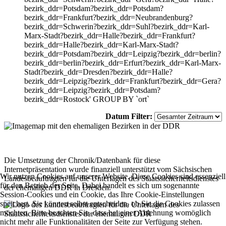
bezirk_ddr=Potsdam?bezirk_ddr=Potsdam?
bezirk_ddr=Frankfurt?bezirk_ddr=Neubrandenburg?
bezirk_ddr=Schwerin?bezirk_ddr=Suhl?bezirk_ddr=Karl-
Marx-Stadt?bezirk_ddr=Halle?bezirk_ddr=Frankfurt?
bezirk_ddr=Halle?bezirk_ddr=Karl-Marx-Stadt?
bezirk_ddr=Potsdam?bezirk_ddr=Leipzig?bezirk_ddr=berlin?
bezirk_ddr=berlin?bezirk_ddr=Erfurt?bezirk_ddr=Karl-Marx-
Stadt?bezirk_ddr=Dresden?bezirk_ddr=Halle?
bezirk_ddr=Leipzig?bezirk_ddr=Frankfurt?bezirk_ddr=Gera?
bezirk_ddr=Leipzig?bezirk_ddr=Potsdam?
bezirk_ddr=Rostock' GROUP BY `ort`
Datum Filter:
Die Umsetzung der Chronik/Datenbank für diese
Internetpräsentation wurde finanziell unterstützt vom Sächsischen
Wir nutzen Cookies auf unserer Website. Diese Cookies sind essenziell
Landesbeauftragten für die Unterlagen des Staatssicherheitsdienstes
für den Betrieb der Seite. Dabei handelt es sich um sogenannte
der ehemaligen DDR in Dresden.
Session-Cookies und ein Cookie, das Ihre Cookie-Einstellungen
speichert. Sie können selbst entscheiden, ob Sie die Cookies zulassen
möchten. Bitte beachten Sie, dass bei einer Ablehnung womöglich
nicht mehr alle Funktionalitäten der Seite zur Verfügung stehen.