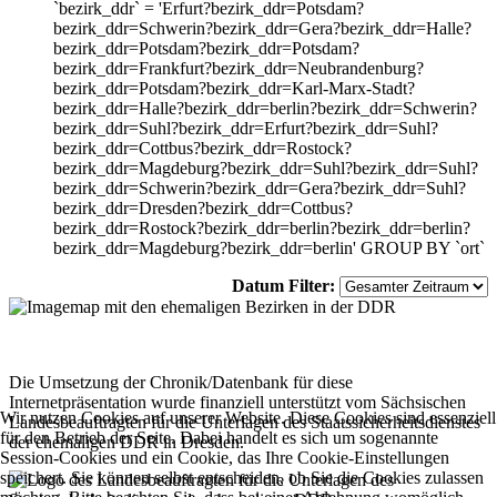
`bezirk_ddr` = 'Erfurt?bezirk_ddr=Potsdam?
bezirk_ddr=Schwerin?bezirk_ddr=Gera?bezirk_ddr=Halle?
bezirk_ddr=Potsdam?bezirk_ddr=Potsdam?
bezirk_ddr=Frankfurt?bezirk_ddr=Neubrandenburg?
bezirk_ddr=Potsdam?bezirk_ddr=Karl-Marx-Stadt?
bezirk_ddr=Halle?bezirk_ddr=berlin?bezirk_ddr=Schwerin?
bezirk_ddr=Suhl?bezirk_ddr=Erfurt?bezirk_ddr=Suhl?
bezirk_ddr=Cottbus?bezirk_ddr=Rostock?
bezirk_ddr=Magdeburg?bezirk_ddr=Suhl?bezirk_ddr=Suhl?
bezirk_ddr=Schwerin?bezirk_ddr=Gera?bezirk_ddr=Suhl?
bezirk_ddr=Dresden?bezirk_ddr=Cottbus?
bezirk_ddr=Rostock?bezirk_ddr=berlin?bezirk_ddr=berlin?
bezirk_ddr=Magdeburg?bezirk_ddr=berlin' GROUP BY `ort`
Datum Filter:
Die Umsetzung der Chronik/Datenbank für diese
Internetpräsentation wurde finanziell unterstützt vom Sächsischen
Wir nutzen Cookies auf unserer Website. Diese Cookies sind essenziell
Landesbeauftragten für die Unterlagen des Staatssicherheitsdienstes
für den Betrieb der Seite. Dabei handelt es sich um sogenannte
der ehemaligen DDR in Dresden.
Session-Cookies und ein Cookie, das Ihre Cookie-Einstellungen
speichert. Sie können selbst entscheiden, ob Sie die Cookies zulassen