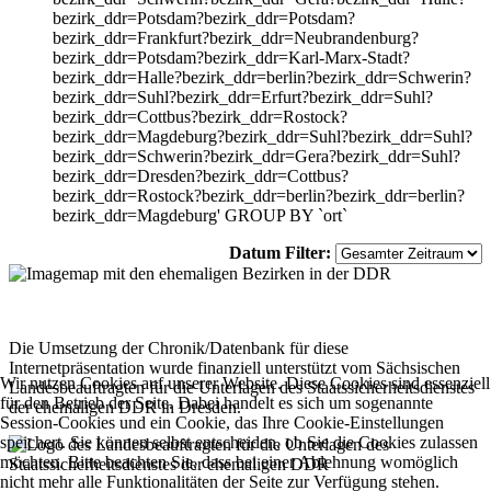
bezirk_ddr=Potsdam?bezirk_ddr=Potsdam?
bezirk_ddr=Frankfurt?bezirk_ddr=Neubrandenburg?
bezirk_ddr=Potsdam?bezirk_ddr=Karl-Marx-Stadt?
bezirk_ddr=Halle?bezirk_ddr=berlin?bezirk_ddr=Schwerin?
bezirk_ddr=Suhl?bezirk_ddr=Erfurt?bezirk_ddr=Suhl?
bezirk_ddr=Cottbus?bezirk_ddr=Rostock?
bezirk_ddr=Magdeburg?bezirk_ddr=Suhl?bezirk_ddr=Suhl?
bezirk_ddr=Schwerin?bezirk_ddr=Gera?bezirk_ddr=Suhl?
bezirk_ddr=Dresden?bezirk_ddr=Cottbus?
bezirk_ddr=Rostock?bezirk_ddr=berlin?bezirk_ddr=berlin?
bezirk_ddr=Magdeburg' GROUP BY `ort`
Datum Filter:
Die Umsetzung der Chronik/Datenbank für diese
Internetpräsentation wurde finanziell unterstützt vom Sächsischen
Wir nutzen Cookies auf unserer Website. Diese Cookies sind essenziell
Landesbeauftragten für die Unterlagen des Staatssicherheitsdienstes
für den Betrieb der Seite. Dabei handelt es sich um sogenannte
der ehemaligen DDR in Dresden.
Session-Cookies und ein Cookie, das Ihre Cookie-Einstellungen
speichert. Sie können selbst entscheiden, ob Sie die Cookies zulassen
möchten. Bitte beachten Sie, dass bei einer Ablehnung womöglich
nicht mehr alle Funktionalitäten der Seite zur Verfügung stehen.