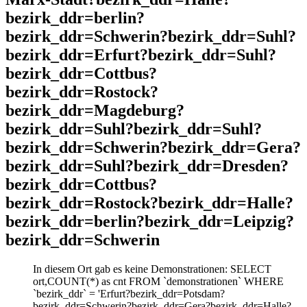
bezirk_ddr=berlin?
bezirk_ddr=Schwerin?bezirk_ddr=Suhl?
bezirk_ddr=Erfurt?bezirk_ddr=Suhl?
bezirk_ddr=Cottbus?
bezirk_ddr=Rostock?
bezirk_ddr=Magdeburg?
bezirk_ddr=Suhl?bezirk_ddr=Suhl?
bezirk_ddr=Schwerin?bezirk_ddr=Gera?
bezirk_ddr=Suhl?bezirk_ddr=Dresden?
bezirk_ddr=Cottbus?
bezirk_ddr=Rostock?bezirk_ddr=Halle?
bezirk_ddr=berlin?bezirk_ddr=Leipzig?
bezirk_ddr=Schwerin
In diesem Ort gab es keine Demonstrationen: SELECT
ort,COUNT(*) as cnt FROM `demonstrationen` WHERE
`bezirk_ddr` = 'Erfurt?bezirk_ddr=Potsdam?
bezirk_ddr=Schwerin?bezirk_ddr=Gera?bezirk_ddr=Halle?