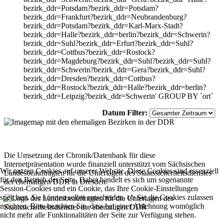
bezirk_ddr=Potsdam?bezirk_ddr=Potsdam?
bezirk_ddr=Frankfurt?bezirk_ddr=Neubrandenburg?
bezirk_ddr=Potsdam?bezirk_ddr=Karl-Marx-Stadt?
bezirk_ddr=Halle?bezirk_ddr=berlin?bezirk_ddr=Schwerin?
bezirk_ddr=Suhl?bezirk_ddr=Erfurt?bezirk_ddr=Suhl?
bezirk_ddr=Cottbus?bezirk_ddr=Rostock?
bezirk_ddr=Magdeburg?bezirk_ddr=Suhl?bezirk_ddr=Suhl?
bezirk_ddr=Schwerin?bezirk_ddr=Gera?bezirk_ddr=Suhl?
bezirk_ddr=Dresden?bezirk_ddr=Cottbus?
bezirk_ddr=Rostock?bezirk_ddr=Halle?bezirk_ddr=berlin?
bezirk_ddr=Leipzig?bezirk_ddr=Schwerin' GROUP BY `ort`
Datum Filter:
Die Umsetzung der Chronik/Datenbank für diese
Internetpräsentation wurde finanziell unterstützt vom Sächsischen
Wir nutzen Cookies auf unserer Website. Diese Cookies sind essenziell
Landesbeauftragten für die Unterlagen des Staatssicherheitsdienstes
für den Betrieb der Seite. Dabei handelt es sich um sogenannte
der ehemaligen DDR in Dresden.
Session-Cookies und ein Cookie, das Ihre Cookie-Einstellungen
speichert. Sie können selbst entscheiden, ob Sie die Cookies zulassen
möchten. Bitte beachten Sie, dass bei einer Ablehnung womöglich
nicht mehr alle Funktionalitäten der Seite zur Verfügung stehen.