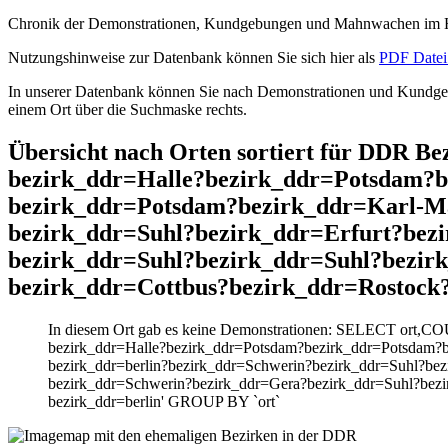
Chronik der Demonstrationen, Kundgebungen und Mahnwachen im He
Nutzungshinweise zur Datenbank können Sie sich hier als
PDF Datei 
In unserer Datenbank können Sie nach Demonstrationen und Kundgebu
einem Ort über die Suchmaske rechts.
Übersicht nach Orten sortiert für DDR 
bezirk_ddr=Halle?bezirk_ddr=Potsdam?
bezirk_ddr=Potsdam?bezirk_ddr=Karl-Ma
bezirk_ddr=Suhl?bezirk_ddr=Erfurt?bez
bezirk_ddr=Suhl?bezirk_ddr=Suhl?bezir
bezirk_ddr=Cottbus?bezirk_ddr=Rostock
In diesem Ort gab es keine Demonstrationen: SELECT ort,C
bezirk_ddr=Halle?bezirk_ddr=Potsdam?bezirk_ddr=Potsdam?b
bezirk_ddr=berlin?bezirk_ddr=Schwerin?bezirk_ddr=Suhl?be
bezirk_ddr=Schwerin?bezirk_ddr=Gera?bezirk_ddr=Suhl?bezi
bezirk_ddr=berlin' GROUP BY `ort`