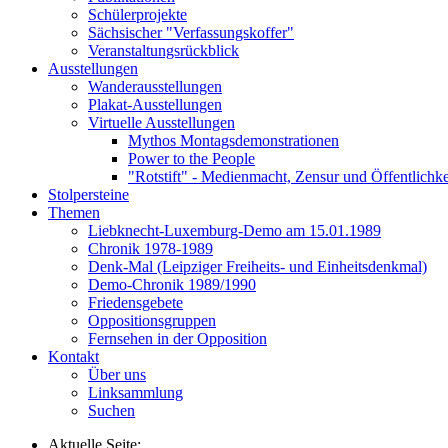
Schülerprojekte
Sächsischer "Verfassungskoffer"
Veranstaltungsrückblick
Ausstellungen
Wanderausstellungen
Plakat-Ausstellungen
Virtuelle Ausstellungen
Mythos Montagsdemonstrationen
Power to the People
"Rotstift" - Medienmacht, Zensur und Öffentlichk
Stolpersteine
Themen
Liebknecht-Luxemburg-Demo am 15.01.1989
Chronik 1978-1989
Denk-Mal (Leipziger Freiheits- und Einheitsdenkmal)
Demo-Chronik 1989/1990
Friedensgebete
Oppositionsgruppen
Fernsehen in der Opposition
Kontakt
Über uns
Linksammlung
Suchen
Aktuelle Seite: