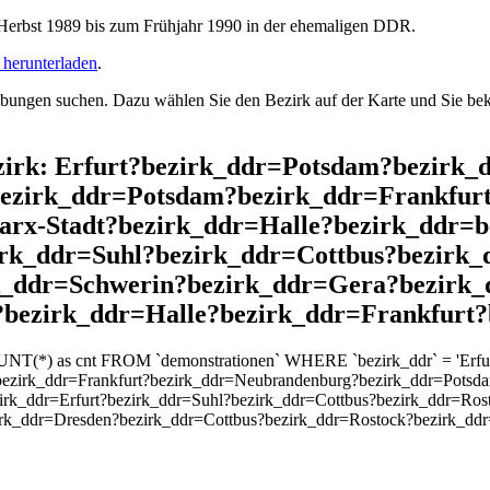
rbst 1989 bis zum Frühjahr 1990 in der ehemaligen DDR.
herunterladen
.
ngen suchen. Dazu wählen Sie den Bezirk auf der Karte und Sie beko
Bezirk: Erfurt?bezirk_ddr=Potsdam?bezir
bezirk_ddr=Potsdam?bezirk_ddr=Frankfur
rx-Stadt?bezirk_ddr=Halle?bezirk_ddr=b
irk_ddr=Suhl?bezirk_ddr=Cottbus?bezirk
k_ddr=Schwerin?bezirk_ddr=Gera?bezirk_
?bezirk_ddr=Halle?bezirk_ddr=Frankfurt?
OUNT(*) as cnt FROM `demonstrationen` WHERE `bezirk_ddr` = 'Erf
ezirk_ddr=Frankfurt?bezirk_ddr=Neubrandenburg?bezirk_ddr=Potsda
zirk_ddr=Erfurt?bezirk_ddr=Suhl?bezirk_ddr=Cottbus?bezirk_ddr=Ro
rk_ddr=Dresden?bezirk_ddr=Cottbus?bezirk_ddr=Rostock?bezirk_ddr