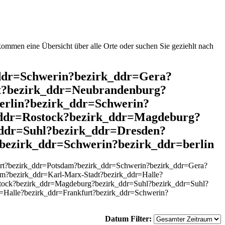
mmen eine Übersicht über alle Orte oder suchen Sie geziehlt nach
k_ddr=Schwerin?bezirk_ddr=Gera?
t?bezirk_ddr=Neubrandenburg?
erlin?bezirk_ddr=Schwerin?
_ddr=Rostock?bezirk_ddr=Magdeburg?
ddr=Suhl?bezirk_ddr=Dresden?
bezirk_ddr=Schwerin?bezirk_ddr=berlin
urt?bezirk_ddr=Potsdam?bezirk_ddr=Schwerin?bezirk_ddr=Gera?
m?bezirk_ddr=Karl-Marx-Stadt?bezirk_ddr=Halle?
stock?bezirk_ddr=Magdeburg?bezirk_ddr=Suhl?bezirk_ddr=Suhl?
=Halle?bezirk_ddr=Frankfurt?bezirk_ddr=Schwerin?
Datum Filter: