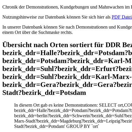
Chronik der Demonstrationen, Kundgebungen und Mahnwachen im He
Nutzungshinweise zur Datenbank können Sie sich hier als
PDF Datei 
In unserer Datenbank können Sie nach Demonstrationen und Kundgebu
einem Ort über die Suchmaske rechts.
Übersicht nach Orten sortiert für DDR 
bezirk_ddr=Halle?bezirk_ddr=Potsdam?
bezirk_ddr=Potsdam?bezirk_ddr=Karl-Ma
bezirk_ddr=Suhl?bezirk_ddr=Erfurt?bez
bezirk_ddr=Suhl?bezirk_ddr=Karl-Marx-
bezirk_ddr=Gera?bezirk_ddr=Gera?bezir
Stadt?bezirk_ddr=Potsdam
In diesem Ort gab es keine Demonstrationen: SELECT ort,C
bezirk_ddr=Halle?bezirk_ddr=Potsdam?bezirk_ddr=Potsdam?b
bezirk_ddr=berlin?bezirk_ddr=Schwerin?bezirk_ddr=Suhl?bez
Marx-Stadt?bezirk_ddr=Magdeburg?bezirk_ddr=Leipzig?bezir
Stadt?bezirk_ddr=Potsdam' GROUP BY `ort`