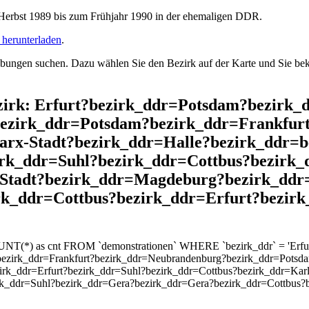
rbst 1989 bis zum Frühjahr 1990 in der ehemaligen DDR.
herunterladen
.
ngen suchen. Dazu wählen Sie den Bezirk auf der Karte und Sie beko
Bezirk: Erfurt?bezirk_ddr=Potsdam?bezir
bezirk_ddr=Potsdam?bezirk_ddr=Frankfur
rx-Stadt?bezirk_ddr=Halle?bezirk_ddr=b
irk_ddr=Suhl?bezirk_ddr=Cottbus?bezirk_
Stadt?bezirk_ddr=Magdeburg?bezirk_ddr=
k_ddr=Cottbus?bezirk_ddr=Erfurt?bezir
OUNT(*) as cnt FROM `demonstrationen` WHERE `bezirk_ddr` = 'Erf
ezirk_ddr=Frankfurt?bezirk_ddr=Neubrandenburg?bezirk_ddr=Potsda
irk_ddr=Erfurt?bezirk_ddr=Suhl?bezirk_ddr=Cottbus?bezirk_ddr=Kar
k_ddr=Suhl?bezirk_ddr=Gera?bezirk_ddr=Gera?bezirk_ddr=Cottbus?b