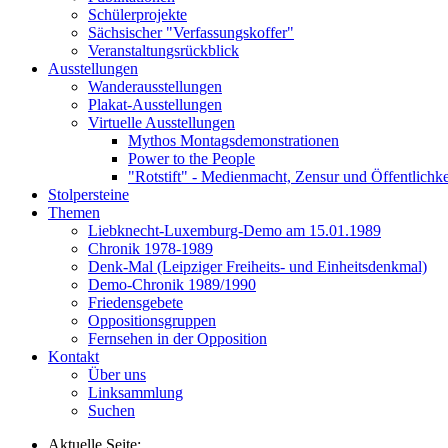
Schülerprojekte
Sächsischer "Verfassungskoffer"
Veranstaltungsrückblick
Ausstellungen
Wanderausstellungen
Plakat-Ausstellungen
Virtuelle Ausstellungen
Mythos Montagsdemonstrationen
Power to the People
"Rotstift" - Medienmacht, Zensur und Öffentlichk
Stolpersteine
Themen
Liebknecht-Luxemburg-Demo am 15.01.1989
Chronik 1978-1989
Denk-Mal (Leipziger Freiheits- und Einheitsdenkmal)
Demo-Chronik 1989/1990
Friedensgebete
Oppositionsgruppen
Fernsehen in der Opposition
Kontakt
Über uns
Linksammlung
Suchen
Aktuelle Seite: