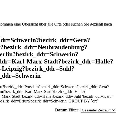
mmen eine Übersicht über alle Orte oder suchen Sie geziehlt nach
k_ddr=Schwerin?bezirk_ddr=Gera?
t?bezirk_ddr=Neubrandenburg?
erlin?bezirk_ddr=Schwerin?
ddr=Karl-Marx-Stadt?bezirk_ddr=Halle?
Leipzig?bezirk_ddr=Suhl?
k_ddr=Schwerin
urt?bezirk_ddr=Potsdam?bezirk_ddr=Schwerin?bezirk_ddr=Gera?
m?bezirk_ddr=Karl-Marx-Stadt?bezirk_ddr=Halle?
l-Marx-Stadt?bezirk_ddr=Halle?bezirk_ddr=Suhl?bezirk_ddr=Karl-
bezirk_ddr=Erfurt?bezirk_ddr=Schwerin' GROUP BY `ort`
Datum Filter: