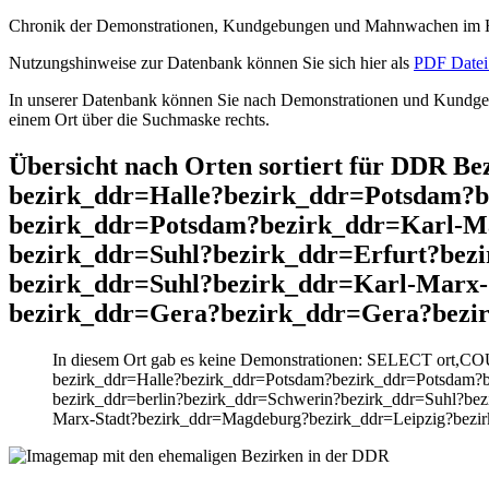
Chronik der Demonstrationen, Kundgebungen und Mahnwachen im He
Nutzungshinweise zur Datenbank können Sie sich hier als
PDF Datei 
In unserer Datenbank können Sie nach Demonstrationen und Kundgebu
einem Ort über die Suchmaske rechts.
Übersicht nach Orten sortiert für DDR 
bezirk_ddr=Halle?bezirk_ddr=Potsdam?
bezirk_ddr=Potsdam?bezirk_ddr=Karl-Ma
bezirk_ddr=Suhl?bezirk_ddr=Erfurt?bez
bezirk_ddr=Suhl?bezirk_ddr=Karl-Marx-
bezirk_ddr=Gera?bezirk_ddr=Gera?bezir
In diesem Ort gab es keine Demonstrationen: SELECT ort,C
bezirk_ddr=Halle?bezirk_ddr=Potsdam?bezirk_ddr=Potsdam?b
bezirk_ddr=berlin?bezirk_ddr=Schwerin?bezirk_ddr=Suhl?bez
Marx-Stadt?bezirk_ddr=Magdeburg?bezirk_ddr=Leipzig?bezir