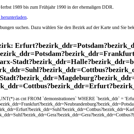
rbst 1989 bis zum Frühjahr 1990 in der ehemaligen DDR.
herunterladen
.
ngen suchen. Dazu wählen Sie den Bezirk auf der Karte und Sie beko
Bezirk: Erfurt?bezirk_ddr=Potsdam?bezir
bezirk_ddr=Potsdam?bezirk_ddr=Frankfur
rx-Stadt?bezirk_ddr=Halle?bezirk_ddr=b
irk_ddr=Suhl?bezirk_ddr=Cottbus?bezirk_
Stadt?bezirk_ddr=Magdeburg?bezirk_ddr=
k_ddr=Cottbus?bezirk_ddr=Erfurt?bezir
OUNT(*) as cnt FROM `demonstrationen` WHERE `bezirk_ddr` = 'Erf
ezirk_ddr=Frankfurt?bezirk_ddr=Neubrandenburg?bezirk_ddr=Potsda
irk_ddr=Erfurt?bezirk_ddr=Suhl?bezirk_ddr=Cottbus?bezirk_ddr=Kar
k_ddr=Suhl?bezirk_ddr=Gera?bezirk_ddr=Gera?bezirk_ddr=Cottbus?