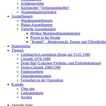
Schülerprojekte
Sächsischer "Verfassungskoffer"
Veranstaltungsrückblick
Ausstellungen
Wanderausstellungen
Plakat-Ausstellungen
Virtuelle Ausstellungen
Mythos Montagsdemonstrationen
Power to the People
"Rotstift" - Medienmacht, Zensur und Öffentlichk
Stolpersteine
Themen
Liebknecht-Luxemburg-Demo am 15.01.1989
Chronik 1978-1989
Denk-Mal (Leipziger Freiheits- und Einheitsdenkmal)
Demo-Chronik 1989/1990
Friedensgebete
Oppositionsgruppen
Fernsehen in der Opposition
Kontakt
Über uns
Linksammlung
Suchen
Aktuelle Seite: