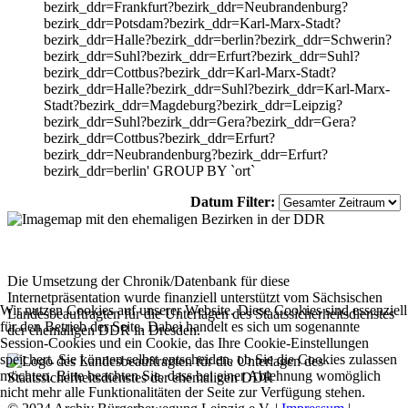
bezirk_ddr=Frankfurt?bezirk_ddr=Neubrandenburg?
bezirk_ddr=Potsdam?bezirk_ddr=Karl-Marx-Stadt?
bezirk_ddr=Halle?bezirk_ddr=berlin?bezirk_ddr=Schwerin?
bezirk_ddr=Suhl?bezirk_ddr=Erfurt?bezirk_ddr=Suhl?
bezirk_ddr=Cottbus?bezirk_ddr=Karl-Marx-Stadt?
bezirk_ddr=Halle?bezirk_ddr=Suhl?bezirk_ddr=Karl-Marx-
Stadt?bezirk_ddr=Magdeburg?bezirk_ddr=Leipzig?
bezirk_ddr=Suhl?bezirk_ddr=Gera?bezirk_ddr=Gera?
bezirk_ddr=Cottbus?bezirk_ddr=Erfurt?
bezirk_ddr=Neubrandenburg?bezirk_ddr=Erfurt?
bezirk_ddr=berlin' GROUP BY `ort`
Datum Filter:
Die Umsetzung der Chronik/Datenbank für diese
Internetpräsentation wurde finanziell unterstützt vom Sächsischen
Wir nutzen Cookies auf unserer Website. Diese Cookies sind essenziell
Landesbeauftragten für die Unterlagen des Staatssicherheitsdienstes
für den Betrieb der Seite. Dabei handelt es sich um sogenannte
der ehemaligen DDR in Dresden.
Session-Cookies und ein Cookie, das Ihre Cookie-Einstellungen
speichert. Sie können selbst entscheiden, ob Sie die Cookies zulassen
möchten. Bitte beachten Sie, dass bei einer Ablehnung womöglich
nicht mehr alle Funktionalitäten der Seite zur Verfügung stehen.