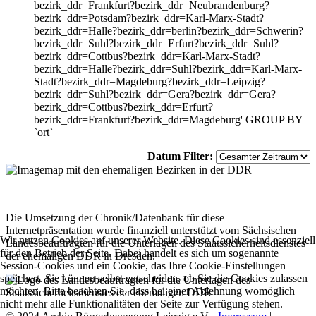
bezirk_ddr=Frankfurt?bezirk_ddr=Neubrandenburg?
bezirk_ddr=Potsdam?bezirk_ddr=Karl-Marx-Stadt?
bezirk_ddr=Halle?bezirk_ddr=berlin?bezirk_ddr=Schwerin?
bezirk_ddr=Suhl?bezirk_ddr=Erfurt?bezirk_ddr=Suhl?
bezirk_ddr=Cottbus?bezirk_ddr=Karl-Marx-Stadt?
bezirk_ddr=Halle?bezirk_ddr=Suhl?bezirk_ddr=Karl-Marx-
Stadt?bezirk_ddr=Magdeburg?bezirk_ddr=Leipzig?
bezirk_ddr=Suhl?bezirk_ddr=Gera?bezirk_ddr=Gera?
bezirk_ddr=Cottbus?bezirk_ddr=Erfurt?
bezirk_ddr=Frankfurt?bezirk_ddr=Magdeburg' GROUP BY
`ort`
Datum Filter:
Die Umsetzung der Chronik/Datenbank für diese
Internetpräsentation wurde finanziell unterstützt vom Sächsischen
Wir nutzen Cookies auf unserer Website. Diese Cookies sind essenziell
Landesbeauftragten für die Unterlagen des Staatssicherheitsdienstes
für den Betrieb der Seite. Dabei handelt es sich um sogenannte
der ehemaligen DDR in Dresden.
Session-Cookies und ein Cookie, das Ihre Cookie-Einstellungen
speichert. Sie können selbst entscheiden, ob Sie die Cookies zulassen
möchten. Bitte beachten Sie, dass bei einer Ablehnung womöglich
nicht mehr alle Funktionalitäten der Seite zur Verfügung stehen.