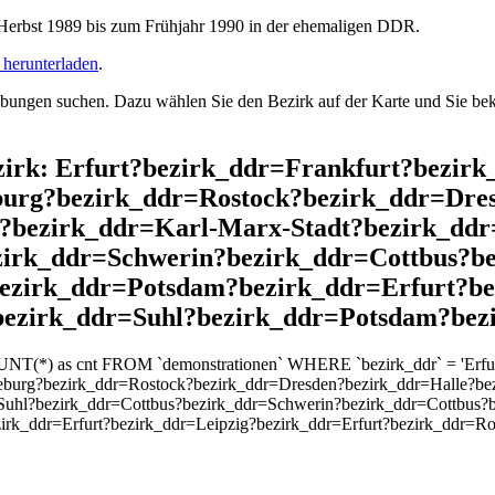
rbst 1989 bis zum Frühjahr 1990 in der ehemaligen DDR.
herunterladen
.
ngen suchen. Dazu wählen Sie den Bezirk auf der Karte und Sie beko
Bezirk: Erfurt?bezirk_ddr=Frankfurt?bezi
urg?bezirk_ddr=Rostock?bezirk_ddr=Dres
?bezirk_ddr=Karl-Marx-Stadt?bezirk_ddr
zirk_ddr=Schwerin?bezirk_ddr=Cottbus?b
bezirk_ddr=Potsdam?bezirk_ddr=Erfurt?be
bezirk_ddr=Suhl?bezirk_ddr=Potsdam?be
OUNT(*) as cnt FROM `demonstrationen` WHERE `bezirk_ddr` = 'Erfu
burg?bezirk_ddr=Rostock?bezirk_ddr=Dresden?bezirk_ddr=Halle?bez
Suhl?bezirk_ddr=Cottbus?bezirk_ddr=Schwerin?bezirk_ddr=Cottbus?b
zirk_ddr=Erfurt?bezirk_ddr=Leipzig?bezirk_ddr=Erfurt?bezirk_ddr=