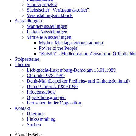
Schülerprojekte
Sächsischer "Verfassungskoffer"
Veranstaltungsrückblick
Ausstellungen
Wanderausstellungen
Plakat-Ausstellungen
Virtuelle Ausstellungen
Mythos Montagsdemonstrationen
Power to the People
"Rotstift" - Medienmacht, Zensur und Öffentlichk
Stolpersteine
Themen
Liebknecht-Luxemburg-Demo am 15.01.1989
Chronik 1978-1989
Denk-Mal (Leipziger Freiheits- und Einheitsdenkmal)
Demo-Chronik 1989/1990
Friedensgebete
Oppositionsgruppen
Fernsehen in der Opposition
Kontakt
Über uns
Linksammlung
Suchen
Aktuelle Seite: