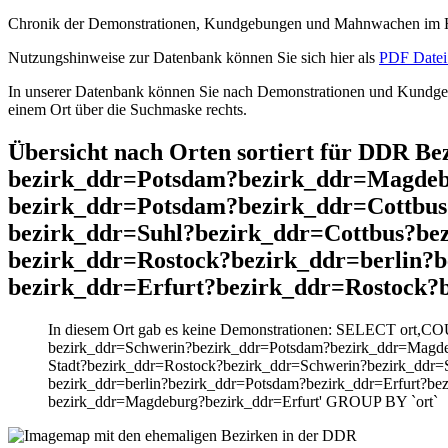
Chronik der Demonstrationen, Kundgebungen und Mahnwachen im He
Nutzungshinweise zur Datenbank können Sie sich hier als
PDF Datei 
In unserer Datenbank können Sie nach Demonstrationen und Kundgebu
einem Ort über die Suchmaske rechts.
Übersicht nach Orten sortiert für DDR 
bezirk_ddr=Potsdam?bezirk_ddr=Magdeb
bezirk_ddr=Potsdam?bezirk_ddr=Cottbus
bezirk_ddr=Suhl?bezirk_ddr=Cottbus?be
bezirk_ddr=Rostock?bezirk_ddr=berlin?
bezirk_ddr=Erfurt?bezirk_ddr=Rostock?
In diesem Ort gab es keine Demonstrationen: SELECT ort,C
bezirk_ddr=Schwerin?bezirk_ddr=Potsdam?bezirk_ddr=Magde
Stadt?bezirk_ddr=Rostock?bezirk_ddr=Schwerin?bezirk_ddr=
bezirk_ddr=berlin?bezirk_ddr=Potsdam?bezirk_ddr=Erfurt?be
bezirk_ddr=Magdeburg?bezirk_ddr=Erfurt' GROUP BY `ort`