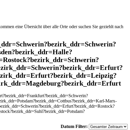
mmen eine Übersicht über alle Orte oder suchen Sie geziehlt nach
rk_ddr=Schwerin?bezirk_ddr=Schwerin?
den?bezirk_ddr=Halle?
=Rostock?bezirk_ddr=Schwerin?
ezirk_ddr=Schwerin?bezirk_ddr=Erfurt?
zirk_ddr=Erfurt?bezirk_ddr=Leipzig?
zirk_ddr=Magdeburg?bezirk_ddr=Erfurt
rt?bezirk_ddr=Frankfurt?bezirk_ddr=Schwerin?
irk_ddr=Potsdam?bezirk_ddr=Cottbus?bezirk_ddr=Karl-Marx-
ezirk_ddr=Schwerin?bezirk_ddr=Erfurt?bezirk_ddr=Rostock?
Rostock?bezirk_ddr=Suhl?bezirk_ddr=Potsdam?
Datum Filter: