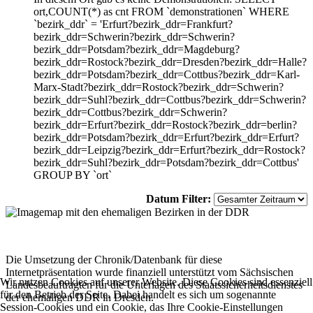
ort,COUNT(*) as cnt FROM `demonstrationen` WHERE
`bezirk_ddr` = 'Erfurt?bezirk_ddr=Frankfurt?
bezirk_ddr=Schwerin?bezirk_ddr=Schwerin?
bezirk_ddr=Potsdam?bezirk_ddr=Magdeburg?
bezirk_ddr=Rostock?bezirk_ddr=Dresden?bezirk_ddr=Halle?
bezirk_ddr=Potsdam?bezirk_ddr=Cottbus?bezirk_ddr=Karl-
Marx-Stadt?bezirk_ddr=Rostock?bezirk_ddr=Schwerin?
bezirk_ddr=Suhl?bezirk_ddr=Cottbus?bezirk_ddr=Schwerin?
bezirk_ddr=Cottbus?bezirk_ddr=Schwerin?
bezirk_ddr=Erfurt?bezirk_ddr=Rostock?bezirk_ddr=berlin?
bezirk_ddr=Potsdam?bezirk_ddr=Erfurt?bezirk_ddr=Erfurt?
bezirk_ddr=Leipzig?bezirk_ddr=Erfurt?bezirk_ddr=Rostock?
bezirk_ddr=Suhl?bezirk_ddr=Potsdam?bezirk_ddr=Cottbus'
GROUP BY `ort`
Datum Filter:
Die Umsetzung der Chronik/Datenbank für diese
Internetpräsentation wurde finanziell unterstützt vom Sächsischen
Wir nutzen Cookies auf unserer Website. Diese Cookies sind essenziell
Landesbeauftragten für die Unterlagen des Staatssicherheitsdienstes
für den Betrieb der Seite. Dabei handelt es sich um sogenannte
der ehemaligen DDR in Dresden.
Session-Cookies und ein Cookie, das Ihre Cookie-Einstellungen