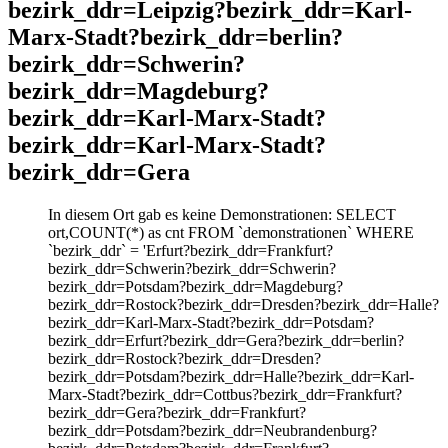
bezirk_ddr=Leipzig?bezirk_ddr=Karl-
Marx-Stadt?bezirk_ddr=berlin?
bezirk_ddr=Schwerin?
bezirk_ddr=Magdeburg?
bezirk_ddr=Karl-Marx-Stadt?
bezirk_ddr=Karl-Marx-Stadt?
bezirk_ddr=Gera
In diesem Ort gab es keine Demonstrationen: SELECT
ort,COUNT(*) as cnt FROM `demonstrationen` WHERE
`bezirk_ddr` = 'Erfurt?bezirk_ddr=Frankfurt?
bezirk_ddr=Schwerin?bezirk_ddr=Schwerin?
bezirk_ddr=Potsdam?bezirk_ddr=Magdeburg?
bezirk_ddr=Rostock?bezirk_ddr=Dresden?bezirk_ddr=Halle?
bezirk_ddr=Karl-Marx-Stadt?bezirk_ddr=Potsdam?
bezirk_ddr=Erfurt?bezirk_ddr=Gera?bezirk_ddr=berlin?
bezirk_ddr=Rostock?bezirk_ddr=Dresden?
bezirk_ddr=Potsdam?bezirk_ddr=Halle?bezirk_ddr=Karl-
Marx-Stadt?bezirk_ddr=Cottbus?bezirk_ddr=Frankfurt?
bezirk_ddr=Gera?bezirk_ddr=Frankfurt?
bezirk_ddr=Potsdam?bezirk_ddr=Neubrandenburg?