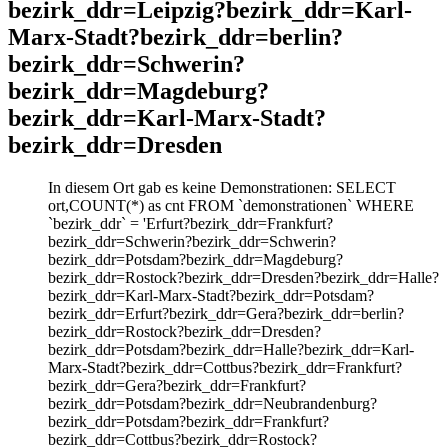
bezirk_ddr=Leipzig?bezirk_ddr=Karl-
Marx-Stadt?bezirk_ddr=berlin?
bezirk_ddr=Schwerin?
bezirk_ddr=Magdeburg?
bezirk_ddr=Karl-Marx-Stadt?
bezirk_ddr=Dresden
In diesem Ort gab es keine Demonstrationen: SELECT
ort,COUNT(*) as cnt FROM `demonstrationen` WHERE
`bezirk_ddr` = 'Erfurt?bezirk_ddr=Frankfurt?
bezirk_ddr=Schwerin?bezirk_ddr=Schwerin?
bezirk_ddr=Potsdam?bezirk_ddr=Magdeburg?
bezirk_ddr=Rostock?bezirk_ddr=Dresden?bezirk_ddr=Halle?
bezirk_ddr=Karl-Marx-Stadt?bezirk_ddr=Potsdam?
bezirk_ddr=Erfurt?bezirk_ddr=Gera?bezirk_ddr=berlin?
bezirk_ddr=Rostock?bezirk_ddr=Dresden?
bezirk_ddr=Potsdam?bezirk_ddr=Halle?bezirk_ddr=Karl-
Marx-Stadt?bezirk_ddr=Cottbus?bezirk_ddr=Frankfurt?
bezirk_ddr=Gera?bezirk_ddr=Frankfurt?
bezirk_ddr=Potsdam?bezirk_ddr=Neubrandenburg?
bezirk_ddr=Potsdam?bezirk_ddr=Frankfurt?
bezirk_ddr=Cottbus?bezirk_ddr=Rostock?