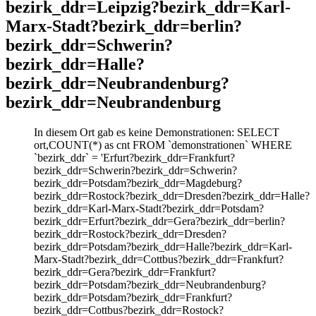
bezirk_ddr=Leipzig?bezirk_ddr=Karl-
Marx-Stadt?bezirk_ddr=berlin?
bezirk_ddr=Schwerin?
bezirk_ddr=Halle?
bezirk_ddr=Neubrandenburg?
bezirk_ddr=Neubrandenburg
In diesem Ort gab es keine Demonstrationen: SELECT
ort,COUNT(*) as cnt FROM `demonstrationen` WHERE
`bezirk_ddr` = 'Erfurt?bezirk_ddr=Frankfurt?
bezirk_ddr=Schwerin?bezirk_ddr=Schwerin?
bezirk_ddr=Potsdam?bezirk_ddr=Magdeburg?
bezirk_ddr=Rostock?bezirk_ddr=Dresden?bezirk_ddr=Halle?
bezirk_ddr=Karl-Marx-Stadt?bezirk_ddr=Potsdam?
bezirk_ddr=Erfurt?bezirk_ddr=Gera?bezirk_ddr=berlin?
bezirk_ddr=Rostock?bezirk_ddr=Dresden?
bezirk_ddr=Potsdam?bezirk_ddr=Halle?bezirk_ddr=Karl-
Marx-Stadt?bezirk_ddr=Cottbus?bezirk_ddr=Frankfurt?
bezirk_ddr=Gera?bezirk_ddr=Frankfurt?
bezirk_ddr=Potsdam?bezirk_ddr=Neubrandenburg?
bezirk_ddr=Potsdam?bezirk_ddr=Frankfurt?
bezirk_ddr=Cottbus?bezirk_ddr=Rostock?