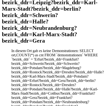
bezirk_ddr=Leipzig?bezirk_ddr=Karl-
Marx-Stadt?bezirk_ddr=berlin?
bezirk_ddr=Schwerin?
bezirk_ddr=Halle?
bezirk_ddr=Neubrandenburg?
bezirk_ddr=Karl-Marx-Stadt?
bezirk_ddr=Gera
In diesem Ort gab es keine Demonstrationen: SELECT
ort,COUNT(*) as cnt FROM `demonstrationen` WHERE
`bezirk_ddr` = 'Erfurt?bezirk_ddr=Frankfurt?
bezirk_ddr=Schwerin?bezirk_ddr=Schwerin?
bezirk_ddr=Potsdam?bezirk_ddr=Magdeburg?
bezirk_ddr=Rostock?bezirk_ddr=Dresden?bezirk_ddr=Halle?
bezirk_ddr=Karl-Marx-Stadt?bezirk_ddr=Potsdam?
bezirk_ddr=Erfurt?bezirk_ddr=Gera?bezirk_ddr=berlin?
bezirk_ddr=Rostock?bezirk_ddr=Dresden?
bezirk_ddr=Potsdam?bezirk_ddr=Halle?bezirk_ddr=Karl-
Marx-Stadt?bezirk_ddr=Cottbus?bezirk_ddr=Frankfurt?
bezirk_ddr=Gera?bezirk_ddr=Frankfurt?
bezirk_ddr=Potsdam?bezirk_ddr=Neubrandenburg?