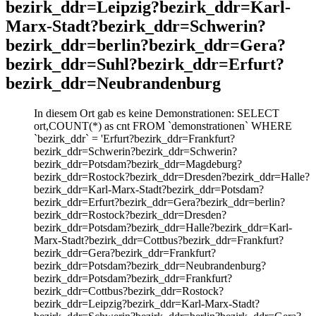
bezirk_ddr=Leipzig?bezirk_ddr=Karl-
Marx-Stadt?bezirk_ddr=Schwerin?
bezirk_ddr=berlin?bezirk_ddr=Gera?
bezirk_ddr=Suhl?bezirk_ddr=Erfurt?
bezirk_ddr=Neubrandenburg
In diesem Ort gab es keine Demonstrationen: SELECT
ort,COUNT(*) as cnt FROM `demonstrationen` WHERE
`bezirk_ddr` = 'Erfurt?bezirk_ddr=Frankfurt?
bezirk_ddr=Schwerin?bezirk_ddr=Schwerin?
bezirk_ddr=Potsdam?bezirk_ddr=Magdeburg?
bezirk_ddr=Rostock?bezirk_ddr=Dresden?bezirk_ddr=Halle?
bezirk_ddr=Karl-Marx-Stadt?bezirk_ddr=Potsdam?
bezirk_ddr=Erfurt?bezirk_ddr=Gera?bezirk_ddr=berlin?
bezirk_ddr=Rostock?bezirk_ddr=Dresden?
bezirk_ddr=Potsdam?bezirk_ddr=Halle?bezirk_ddr=Karl-
Marx-Stadt?bezirk_ddr=Cottbus?bezirk_ddr=Frankfurt?
bezirk_ddr=Gera?bezirk_ddr=Frankfurt?
bezirk_ddr=Potsdam?bezirk_ddr=Neubrandenburg?
bezirk_ddr=Potsdam?bezirk_ddr=Frankfurt?
bezirk_ddr=Cottbus?bezirk_ddr=Rostock?
bezirk_ddr=Leipzig?bezirk_ddr=Karl-Marx-Stadt?