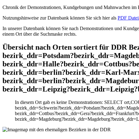
Chronik der Demonstrationen, Kundgebungen und Mahnwachen im He
Nutzungshinweise zur Datenbank können Sie sich hier als
PDF Datei 
In unserer Datenbank können Sie nach Demonstrationen und Kundgebu
einem Ort über die Suchmaske rechts.
Übersicht nach Orten sortiert für DDR 
bezirk_ddr=Potsdam?bezirk_ddr=Magdeb
bezirk_ddr=Halle?bezirk_ddr=Cottbus?b
bezirk_ddr=berlin?bezirk_ddr=Karl-Mar
bezirk_ddr=berlin?bezirk_ddr=Magdebur
bezirk_ddr=Leipzig?bezirk_ddr=Leipzig
In diesem Ort gab es keine Demonstrationen: SELECT ort,C
bezirk_ddr=Schwerin?bezirk_ddr=Potsdam?bezirk_ddr=Magde
bezirk_ddr=Cottbus?bezirk_ddr=Gera?bezirk_ddr=Frankfurt?b
bezirk_ddr=Magdeburg?bezirk_ddr=Magdeburg?bezirk_ddr=Lei