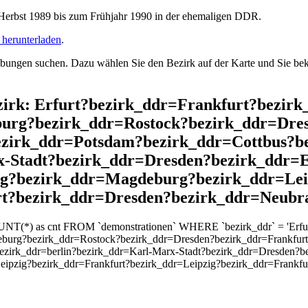
rbst 1989 bis zum Frühjahr 1990 in der ehemaligen DDR.
herunterladen
.
ngen suchen. Dazu wählen Sie den Bezirk auf der Karte und Sie beko
Bezirk: Erfurt?bezirk_ddr=Frankfurt?bezi
urg?bezirk_ddr=Rostock?bezirk_ddr=Dres
ezirk_ddr=Potsdam?bezirk_ddr=Cottbus?b
x-Stadt?bezirk_ddr=Dresden?bezirk_ddr=
g?bezirk_ddr=Magdeburg?bezirk_ddr=Lei
rt?bezirk_ddr=Dresden?bezirk_ddr=Neubr
OUNT(*) as cnt FROM `demonstrationen` WHERE `bezirk_ddr` = 'Erfu
burg?bezirk_ddr=Rostock?bezirk_ddr=Dresden?bezirk_ddr=Frankfurt
ezirk_ddr=berlin?bezirk_ddr=Karl-Marx-Stadt?bezirk_ddr=Dresden?be
ipzig?bezirk_ddr=Frankfurt?bezirk_ddr=Leipzig?bezirk_ddr=Frank