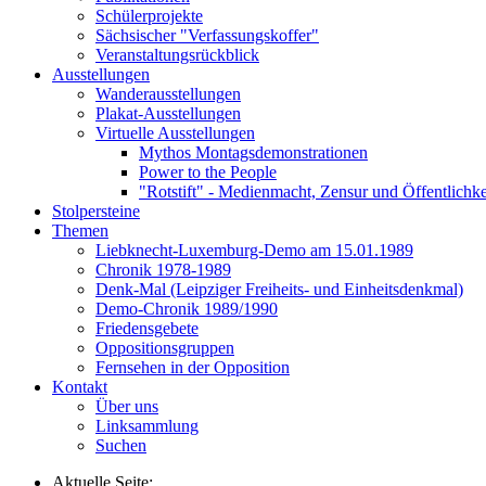
Schülerprojekte
Sächsischer "Verfassungskoffer"
Veranstaltungsrückblick
Ausstellungen
Wanderausstellungen
Plakat-Ausstellungen
Virtuelle Ausstellungen
Mythos Montagsdemonstrationen
Power to the People
"Rotstift" - Medienmacht, Zensur und Öffentlichk
Stolpersteine
Themen
Liebknecht-Luxemburg-Demo am 15.01.1989
Chronik 1978-1989
Denk-Mal (Leipziger Freiheits- und Einheitsdenkmal)
Demo-Chronik 1989/1990
Friedensgebete
Oppositionsgruppen
Fernsehen in der Opposition
Kontakt
Über uns
Linksammlung
Suchen
Aktuelle Seite: