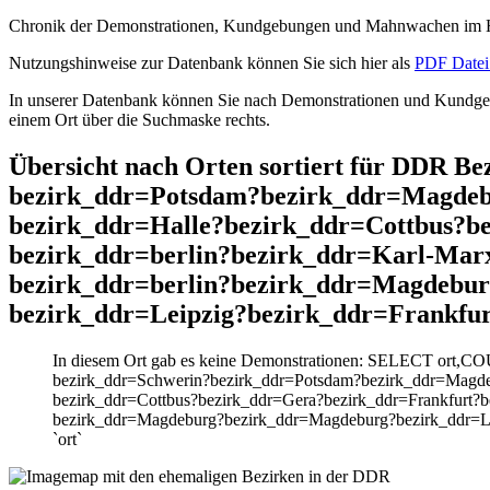
Chronik der Demonstrationen, Kundgebungen und Mahnwachen im He
Nutzungshinweise zur Datenbank können Sie sich hier als
PDF Datei 
In unserer Datenbank können Sie nach Demonstrationen und Kundgebu
einem Ort über die Suchmaske rechts.
Übersicht nach Orten sortiert für DDR 
bezirk_ddr=Potsdam?bezirk_ddr=Magdeb
bezirk_ddr=Halle?bezirk_ddr=Cottbus?b
bezirk_ddr=berlin?bezirk_ddr=Karl-Mar
bezirk_ddr=berlin?bezirk_ddr=Magdebur
bezirk_ddr=Leipzig?bezirk_ddr=Frankfu
In diesem Ort gab es keine Demonstrationen: SELECT ort,C
bezirk_ddr=Schwerin?bezirk_ddr=Potsdam?bezirk_ddr=Magde
bezirk_ddr=Cottbus?bezirk_ddr=Gera?bezirk_ddr=Frankfurt?b
bezirk_ddr=Magdeburg?bezirk_ddr=Magdeburg?bezirk_ddr=Le
`ort`