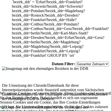
`bezirk_ddr` = 'Erfurt?bezirk_ddr=Frankfurt?
bezirk_ddr=Schwerin?bezirk_ddr=Schwerin?
bezirk_ddr=Potsdam?bezirk_ddr=Magdeburg?
bezirk_ddr=Rostock?bezirk_ddr=Dresden?
bezirk_ddr=Frankfurt?bezirk_ddr=Halle?
bezirk_ddr=Cottbus?bezirk_ddr=Potsdam?
bezirk_ddr=Cottbus?bezirk_ddr=Gera?bezirk_ddr=Frankfurt?
bezirk_ddr=berlin?bezirk_ddr=Karl-Marx-Stadt?
bezirk_ddr=Dresden?bezirk_ddr=Erfurt?bezirk_ddr=Gera?
bezirk_ddr=berlin?bezirk_ddr=Magdeburg?
bezirk_ddr=Magdeburg?bezirk_ddr=Leipzig?
bezirk_ddr=Frankfurt?bezirk_ddr=Leipzig?
bezirk_ddr=Frankfurt' GROUP BY `ort`
Datum Filter:
Die Umsetzung der Chronik/Datenbank für diese
Internetpräsentation wurde finanziell unterstützt vom Sächsischen
Wir nutzen Cookies auf unserer Website. Diese Cookies sind essenziell
Landesbeauftragten für die Unterlagen des Staatssicherheitsdienstes
für den Betrieb der Seite. Dabei handelt es sich um sogenannte
der ehemaligen DDR in Dresden.
Session-Cookies und ein Cookie, das Ihre Cookie-Einstellungen
speichert. Sie können selbst entscheiden, ob Sie die Cookies zulassen