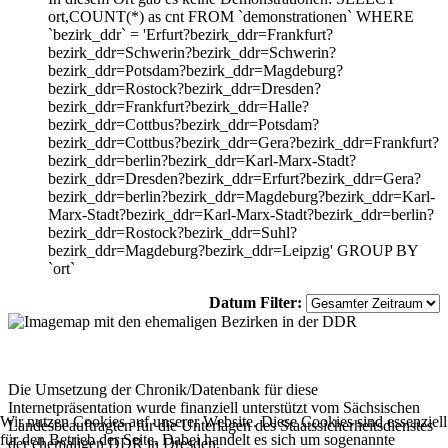
ort,COUNT(*) as cnt FROM `demonstrationen` WHERE
`bezirk_ddr` = 'Erfurt?bezirk_ddr=Frankfurt?
bezirk_ddr=Schwerin?bezirk_ddr=Schwerin?
bezirk_ddr=Potsdam?bezirk_ddr=Magdeburg?
bezirk_ddr=Rostock?bezirk_ddr=Dresden?
bezirk_ddr=Frankfurt?bezirk_ddr=Halle?
bezirk_ddr=Cottbus?bezirk_ddr=Potsdam?
bezirk_ddr=Cottbus?bezirk_ddr=Gera?bezirk_ddr=Frankfurt?
bezirk_ddr=berlin?bezirk_ddr=Karl-Marx-Stadt?
bezirk_ddr=Dresden?bezirk_ddr=Erfurt?bezirk_ddr=Gera?
bezirk_ddr=berlin?bezirk_ddr=Magdeburg?bezirk_ddr=Karl-
Marx-Stadt?bezirk_ddr=Karl-Marx-Stadt?bezirk_ddr=berlin?
bezirk_ddr=Rostock?bezirk_ddr=Suhl?
bezirk_ddr=Magdeburg?bezirk_ddr=Leipzig' GROUP BY
`ort`
Datum Filter:
Die Umsetzung der Chronik/Datenbank für diese
Internetpräsentation wurde finanziell unterstützt vom Sächsischen
Wir nutzen Cookies auf unserer Website. Diese Cookies sind essenziell
Landesbeauftragten für die Unterlagen des Staatssicherheitsdienstes
für den Betrieb der Seite. Dabei handelt es sich um sogenannte
der ehemaligen DDR in Dresden.