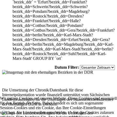
`bezirk_ddr` = 'Erfurt?bezirk_ddr=Frankfurt?
bezirk_ddr=Schwerin?bezirk_ddr=Schwerin?
bezirk_ddr=Potsdam?bezirk_ddr=Magdeburg?
bezirk_ddr=Rostock?bezirk_ddr=Dresden?
bezirk_ddr=Frankfurt?bezirk_ddr=Halle?
bezirk_ddr=Cottbus?bezirk_ddr=Potsdam?
bezirk_ddr=Cottbus?bezirk_ddr=Gera?bezirk_ddr=Frankfurt?
bezirk_ddr=berlin?bezirk_ddr=Karl-Marx-Stadt?
bezirk_ddr=Dresden?bezirk_ddr=Erfurt?bezirk_ddr=Gera?
bezirk_ddr=berlin?bezirk_ddr=Magdeburg?bezirk_ddr=Karl-
Marx-Stadt?bezirk_ddr=Karl-Marx-Stadt?bezirk_ddr=berlin?
bezirk_ddr=Rostock?bezirk_ddr=Suhl?bezirk_ddr=Karl-
Marx-Stadt' GROUP BY `ort`
Datum Filter:
Die Umsetzung der Chronik/Datenbank für diese
Internetpräsentation wurde finanziell unterstützt vom Sächsischen
Wir nutzen Cookies auf unserer Website. Diese Cookies sind essenziell
Landesbeauftragten für die Unterlagen des Staatssicherheitsdienstes
für den Betrieb der Seite. Dabei handelt es sich um sogenannte
der ehemaligen DDR in Dresden.
Session-Cookies und ein Cookie, das Ihre Cookie-Einstellungen
speichert. Sie können selbst entscheiden, ob Sie die Cookies zulassen