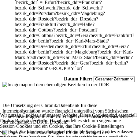
`bezirk_ddr` = 'Erfurt?bezirk_ddr=Frankfurt?
bezirk_ddr=Schwerin?bezirk_ddr=Schwerin?
bezirk_ddr=Potsdam?bezirk_ddr=Magdeburg?
bezirk_ddr=Rostock?bezirk_ddr=Dresden?
bezirk_ddr=Frankfurt?bezirk_ddr=Halle?
bezirk_ddr=Cottbus?bezirk_ddr=Potsdam?
bezirk_ddr=Cottbus?bezirk_ddr=Gera?bezirk_ddr=Frankfurt?
bezirk_ddr=berlin?bezirk_ddr=Karl-Marx-Stadt?
bezirk_ddr=Dresden?bezirk_ddr=Erfurt?bezirk_ddr=Gera?
bezirk_ddr=berlin?bezirk_ddr=Magdeburg?bezirk_ddr=Karl-
Marx-Stadt?bezirk_ddr=Karl-Marx-Stadt?bezirk_ddr=berlin?
bezirk_ddr=Rostock?bezirk_ddr=Gera?bezirk_ddr=berlin?
bezirk_ddr=Suhl' GROUP BY `ort`
Datum Filter:
Die Umsetzung der Chronik/Datenbank für diese
Internetpräsentation wurde finanziell unterstützt vom Sächsischen
Wir nutzen Cookies auf unserer Website. Diese Cookies sind essenziell
Landesbeauftragten für die Unterlagen des Staatssicherheitsdienstes
für den Betrieb der Seite. Dabei handelt es sich um sogenannte
der ehemaligen DDR in Dresden.
Session-Cookies und ein Cookie, das Ihre Cookie-Einstellungen
speichert. Sie können selbst entscheiden, ob Sie die Cookies zulassen