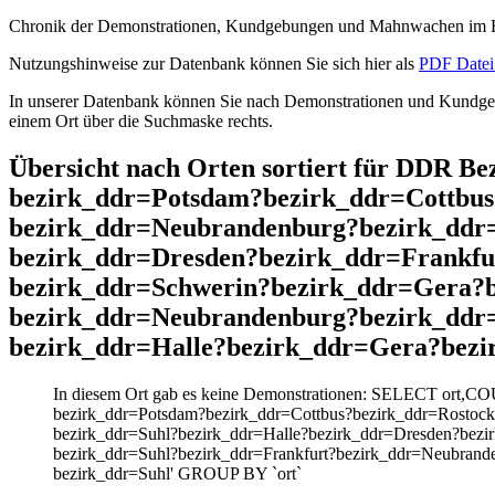
Chronik der Demonstrationen, Kundgebungen und Mahnwachen im He
Nutzungshinweise zur Datenbank können Sie sich hier als
PDF Datei 
In unserer Datenbank können Sie nach Demonstrationen und Kundgebu
einem Ort über die Suchmaske rechts.
Übersicht nach Orten sortiert für DDR B
bezirk_ddr=Potsdam?bezirk_ddr=Cottbus
bezirk_ddr=Neubrandenburg?bezirk_ddr
bezirk_ddr=Dresden?bezirk_ddr=Frankf
bezirk_ddr=Schwerin?bezirk_ddr=Gera?b
bezirk_ddr=Neubrandenburg?bezirk_ddr=
bezirk_ddr=Halle?bezirk_ddr=Gera?bezi
In diesem Ort gab es keine Demonstrationen: SELECT ort,CO
bezirk_ddr=Potsdam?bezirk_ddr=Cottbus?bezirk_ddr=Rostoc
bezirk_ddr=Suhl?bezirk_ddr=Halle?bezirk_ddr=Dresden?bezi
bezirk_ddr=Suhl?bezirk_ddr=Frankfurt?bezirk_ddr=Neubrande
bezirk_ddr=Suhl' GROUP BY `ort`