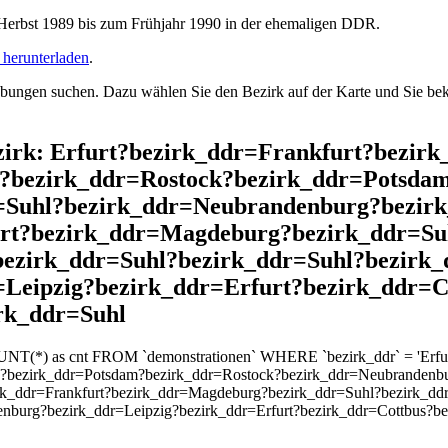
rbst 1989 bis zum Frühjahr 1990 in der ehemaligen DDR.
herunterladen
.
ngen suchen. Dazu wählen Sie den Bezirk auf der Karte und Sie beko
ezirk: Erfurt?bezirk_ddr=Frankfurt?bezir
?bezirk_ddr=Rostock?bezirk_ddr=Potsda
=Suhl?bezirk_ddr=Neubrandenburg?bezirk
urt?bezirk_ddr=Magdeburg?bezirk_ddr=Su
ezirk_ddr=Suhl?bezirk_ddr=Suhl?bezirk_
Leipzig?bezirk_ddr=Erfurt?bezirk_ddr=C
rk_ddr=Suhl
UNT(*) as cnt FROM `demonstrationen` WHERE `bezirk_ddr` = 'Erfurt
k?bezirk_ddr=Potsdam?bezirk_ddr=Rostock?bezirk_ddr=Neubrandenb
rk_ddr=Frankfurt?bezirk_ddr=Magdeburg?bezirk_ddr=Suhl?bezirk_dd
nburg?bezirk_ddr=Leipzig?bezirk_ddr=Erfurt?bezirk_ddr=Cottbus?be