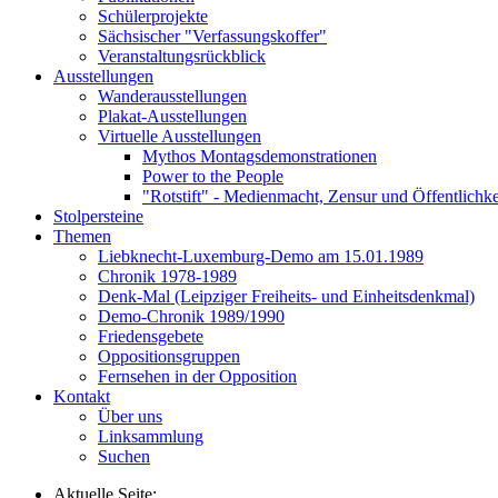
Schülerprojekte
Sächsischer "Verfassungskoffer"
Veranstaltungsrückblick
Ausstellungen
Wanderausstellungen
Plakat-Ausstellungen
Virtuelle Ausstellungen
Mythos Montagsdemonstrationen
Power to the People
"Rotstift" - Medienmacht, Zensur und Öffentlichk
Stolpersteine
Themen
Liebknecht-Luxemburg-Demo am 15.01.1989
Chronik 1978-1989
Denk-Mal (Leipziger Freiheits- und Einheitsdenkmal)
Demo-Chronik 1989/1990
Friedensgebete
Oppositionsgruppen
Fernsehen in der Opposition
Kontakt
Über uns
Linksammlung
Suchen
Aktuelle Seite: