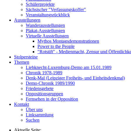
Schülerprojekte
Sächsischer "Verfassungskoffer"
Veranstaltungsrückblick
Ausstellungen
Wanderausstellungen
Plakat-Ausstellungen
Virtuelle Ausstellungen
Mythos Montagsdemonstrationen
Power to the People
"Rotstift" - Medienmacht, Zensur und Öffentlichk
Stolpersteine
Themen
Liebknecht-Luxemburg-Demo am 15.01.1989
Chronik 1978-1989
Denk-Mal (Leipziger Freiheits- und Einheitsdenkmal)
Demo-Chronik 1989/1990
Friedensgebete
Oppositionsgruppen
Fernsehen in der Opposition
Kontakt
Über uns
Linksammlung
Suchen
Aktuelle Seite: