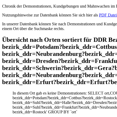
Chronik der Demonstrationen, Kundgebungen und Mahnwachen im He
Nutzungshinweise zur Datenbank können Sie sich hier als
PDF Datei 
In unserer Datenbank können Sie nach Demonstrationen und Kundgebu
einem Ort über die Suchmaske rechts.
Übersicht nach Orten sortiert für DDR B
bezirk_ddr=Potsdam?bezirk_ddr=Cottbus
bezirk_ddr=Neubrandenburg?bezirk_ddr
bezirk_ddr=Dresden?bezirk_ddr=Frankf
bezirk_ddr=Schwerin?bezirk_ddr=Gera?b
bezirk_ddr=Neubrandenburg?bezirk_ddr=
bezirk_ddr=Erfurt?bezirk_ddr=Erfurt?b
In diesem Ort gab es keine Demonstrationen: SELECT ort,CO
bezirk_ddr=Potsdam?bezirk_ddr=Cottbus?bezirk_ddr=Rostoc
bezirk_ddr=Suhl?bezirk_ddr=Halle?bezirk_ddr=Dresden?bezi
bezirk_ddr=Suhl?bezirk_ddr=Frankfurt?bezirk_ddr=Neubrande
bezirk_ddr=Rostock' GROUP BY `ort`