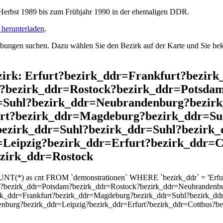
rbst 1989 bis zum Frühjahr 1990 in der ehemaligen DDR.
herunterladen
.
ngen suchen. Dazu wählen Sie den Bezirk auf der Karte und Sie beko
ezirk: Erfurt?bezirk_ddr=Frankfurt?bezir
?bezirk_ddr=Rostock?bezirk_ddr=Potsda
=Suhl?bezirk_ddr=Neubrandenburg?bezirk
urt?bezirk_ddr=Magdeburg?bezirk_ddr=Su
ezirk_ddr=Suhl?bezirk_ddr=Suhl?bezirk_
Leipzig?bezirk_ddr=Erfurt?bezirk_ddr=C
ezirk_ddr=Rostock
UNT(*) as cnt FROM `demonstrationen` WHERE `bezirk_ddr` = 'Erfurt
k?bezirk_ddr=Potsdam?bezirk_ddr=Rostock?bezirk_ddr=Neubrandenb
rk_ddr=Frankfurt?bezirk_ddr=Magdeburg?bezirk_ddr=Suhl?bezirk_dd
nburg?bezirk_ddr=Leipzig?bezirk_ddr=Erfurt?bezirk_ddr=Cottbus?bez