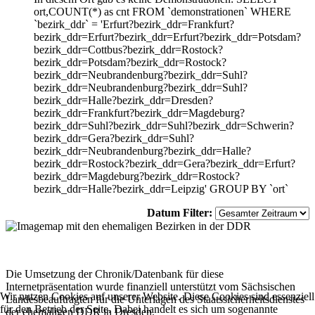
ort,COUNT(*) as cnt FROM `demonstrationen` WHERE
`bezirk_ddr` = 'Erfurt?bezirk_ddr=Frankfurt?
bezirk_ddr=Erfurt?bezirk_ddr=Erfurt?bezirk_ddr=Potsdam?
bezirk_ddr=Cottbus?bezirk_ddr=Rostock?
bezirk_ddr=Potsdam?bezirk_ddr=Rostock?
bezirk_ddr=Neubrandenburg?bezirk_ddr=Suhl?
bezirk_ddr=Neubrandenburg?bezirk_ddr=Suhl?
bezirk_ddr=Halle?bezirk_ddr=Dresden?
bezirk_ddr=Frankfurt?bezirk_ddr=Magdeburg?
bezirk_ddr=Suhl?bezirk_ddr=Suhl?bezirk_ddr=Schwerin?
bezirk_ddr=Gera?bezirk_ddr=Suhl?
bezirk_ddr=Neubrandenburg?bezirk_ddr=Halle?
bezirk_ddr=Rostock?bezirk_ddr=Gera?bezirk_ddr=Erfurt?
bezirk_ddr=Magdeburg?bezirk_ddr=Rostock?
bezirk_ddr=Halle?bezirk_ddr=Leipzig' GROUP BY `ort`
Datum Filter:
Die Umsetzung der Chronik/Datenbank für diese
Internetpräsentation wurde finanziell unterstützt vom Sächsischen
Wir nutzen Cookies auf unserer Website. Diese Cookies sind essenziell
Landesbeauftragten für die Unterlagen des Staatssicherheitsdienstes
für den Betrieb der Seite. Dabei handelt es sich um sogenannte
der ehemaligen DDR in Dresden.