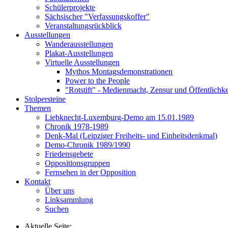
Schülerprojekte
Sächsischer "Verfassungskoffer"
Veranstaltungsrückblick
Ausstellungen
Wanderausstellungen
Plakat-Ausstellungen
Virtuelle Ausstellungen
Mythos Montagsdemonstrationen
Power to the People
"Rotstift" - Medienmacht, Zensur und Öffentlichk
Stolpersteine
Themen
Liebknecht-Luxemburg-Demo am 15.01.1989
Chronik 1978-1989
Denk-Mal (Leipziger Freiheits- und Einheitsdenkmal)
Demo-Chronik 1989/1990
Friedensgebete
Oppositionsgruppen
Fernsehen in der Opposition
Kontakt
Über uns
Linksammlung
Suchen
Aktuelle Seite: