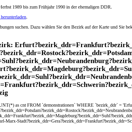
rbst 1989 bis zum Frühjahr 1990 in der ehemaligen DDR.
herunterladen
.
ngen suchen. Dazu wählen Sie den Bezirk auf der Karte und Sie beko
ezirk: Erfurt?bezirk_ddr=Frankfurt?bezir
?bezirk_ddr=Rostock?bezirk_ddr=Potsda
=Suhl?bezirk_ddr=Neubrandenburg?bezirk
urt?bezirk_ddr=Magdeburg?bezirk_ddr=Su
ezirk_ddr=Suhl?bezirk_ddr=Neubrandenb
r=Frankfurt?bezirk_ddr=Schwerin?bezirk
zig
UNT(*) as cnt FROM `demonstrationen` WHERE `bezirk_ddr` = 'Erfurt
k?bezirk_ddr=Potsdam?bezirk_ddr=Rostock?bezirk_ddr=Neubrandenb
rk_ddr=Frankfurt?bezirk_ddr=Magdeburg?bezirk_ddr=Suhl?bezirk_dd
rl-Marx-Stadt?bezirk_ddr=Gera?bezirk_ddr=Frankfurt?bezirk_ddr=S
`