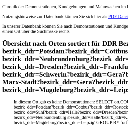
Chronik der Demonstrationen, Kundgebungen und Mahnwachen im He
Nutzungshinweise zur Datenbank können Sie sich hier als
PDF Datei 
In unserer Datenbank können Sie nach Demonstrationen und Kundgebu
einem Ort über die Suchmaske rechts.
Übersicht nach Orten sortiert für DDR B
bezirk_ddr=Potsdam?bezirk_ddr=Cottbus
bezirk_ddr=Neubrandenburg?bezirk_ddr
bezirk_ddr=Dresden?bezirk_ddr=Frankf
bezirk_ddr=Schwerin?bezirk_ddr=Gera?b
Marx-Stadt?bezirk_ddr=Gera?bezirk_dd
bezirk_ddr=Magdeburg?bezirk_ddr=Leip
In diesem Ort gab es keine Demonstrationen: SELECT ort,CO
bezirk_ddr=Potsdam?bezirk_ddr=Cottbus?bezirk_ddr=Rostoc
bezirk_ddr=Suhl?bezirk_ddr=Halle?bezirk_ddr=Dresden?bezi
bezirk_ddr=Neubrandenburg?bezirk_ddr=Halle?bezirk_ddr=Ka
bezirk_ddr=Magdeburg?bezirk_ddr=Leipzig' GROUP BY `ort