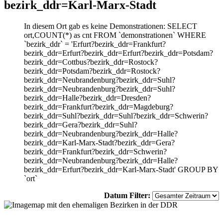
bezirk_ddr=Karl-Marx-Stadt
In diesem Ort gab es keine Demonstrationen: SELECT
ort,COUNT(*) as cnt FROM `demonstrationen` WHERE
`bezirk_ddr` = 'Erfurt?bezirk_ddr=Frankfurt?
bezirk_ddr=Erfurt?bezirk_ddr=Erfurt?bezirk_ddr=Potsdam?
bezirk_ddr=Cottbus?bezirk_ddr=Rostock?
bezirk_ddr=Potsdam?bezirk_ddr=Rostock?
bezirk_ddr=Neubrandenburg?bezirk_ddr=Suhl?
bezirk_ddr=Neubrandenburg?bezirk_ddr=Suhl?
bezirk_ddr=Halle?bezirk_ddr=Dresden?
bezirk_ddr=Frankfurt?bezirk_ddr=Magdeburg?
bezirk_ddr=Suhl?bezirk_ddr=Suhl?bezirk_ddr=Schwerin?
bezirk_ddr=Gera?bezirk_ddr=Suhl?
bezirk_ddr=Neubrandenburg?bezirk_ddr=Halle?
bezirk_ddr=Karl-Marx-Stadt?bezirk_ddr=Gera?
bezirk_ddr=Frankfurt?bezirk_ddr=Schwerin?
bezirk_ddr=Neubrandenburg?bezirk_ddr=Halle?
bezirk_ddr=Erfurt?bezirk_ddr=Karl-Marx-Stadt' GROUP BY
`ort`
Datum Filter: