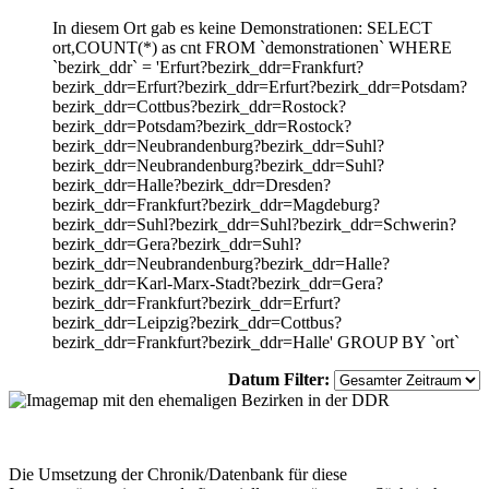
In diesem Ort gab es keine Demonstrationen: SELECT
ort,COUNT(*) as cnt FROM `demonstrationen` WHERE
`bezirk_ddr` = 'Erfurt?bezirk_ddr=Frankfurt?
bezirk_ddr=Erfurt?bezirk_ddr=Erfurt?bezirk_ddr=Potsdam?
bezirk_ddr=Cottbus?bezirk_ddr=Rostock?
bezirk_ddr=Potsdam?bezirk_ddr=Rostock?
bezirk_ddr=Neubrandenburg?bezirk_ddr=Suhl?
bezirk_ddr=Neubrandenburg?bezirk_ddr=Suhl?
bezirk_ddr=Halle?bezirk_ddr=Dresden?
bezirk_ddr=Frankfurt?bezirk_ddr=Magdeburg?
bezirk_ddr=Suhl?bezirk_ddr=Suhl?bezirk_ddr=Schwerin?
bezirk_ddr=Gera?bezirk_ddr=Suhl?
bezirk_ddr=Neubrandenburg?bezirk_ddr=Halle?
bezirk_ddr=Karl-Marx-Stadt?bezirk_ddr=Gera?
bezirk_ddr=Frankfurt?bezirk_ddr=Erfurt?
bezirk_ddr=Leipzig?bezirk_ddr=Cottbus?
bezirk_ddr=Frankfurt?bezirk_ddr=Halle' GROUP BY `ort`
Datum Filter:
Die Umsetzung der Chronik/Datenbank für diese