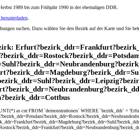
rbst 1989 bis zum Frühjahr 1990 in der ehemaligen DDR.
herunterladen
.
ngen suchen. Dazu wählen Sie den Bezirk auf der Karte und Sie beko
ezirk: Erfurt?bezirk_ddr=Frankfurt?bezir
?bezirk_ddr=Rostock?bezirk_ddr=Potsda
=Suhl?bezirk_ddr=Neubrandenburg?bezirk
urt?bezirk_ddr=Magdeburg?bezirk_ddr=Su
ezirk_ddr=Suhl?bezirk_ddr=Leipzig?bezi
rt?bezirk_ddr=Neubrandenburg?bezirk_d
?bezirk_ddr=Cottbus
UNT(*) as cnt FROM `demonstrationen` WHERE `bezirk_ddr` = 'Erfurt
k?bezirk_ddr=Potsdam?bezirk_ddr=Rostock?bezirk_ddr=Neubrandenb
rk_ddr=Frankfurt?bezirk_ddr=Magdeburg?bezirk_ddr=Suhl?bezirk_dd
=Rostock?bezirk_ddr=Frankfurt?bezirk_ddr=Neubrandenburg?bezirk_