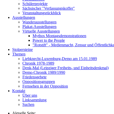
Schülerprojekte
Sächsischer "Verfassungskoffer"
Veranstaltungsrückblick
Ausstellungen
Wanderausstellungen
Plakat-Ausstellungen
Virtuelle Ausstellungen
Mythos Montagsdemonstrationen
Power to the People
"Rotstift" - Medienmacht, Zensur und Öffentlichk
Stolpersteine
Themen
Liebknecht-Luxemburg-Demo am 15.01.1989
Chronik 1978-1989
Denk-Mal (Leipziger Freiheits- und Einheitsdenkmal)
Demo-Chronik 1989/1990
Friedensgebete
Oppositionsgruppen
Fernsehen in der Opposition
Kontakt
Über uns
Linksammlung
Suchen
Aktuelle Seite: