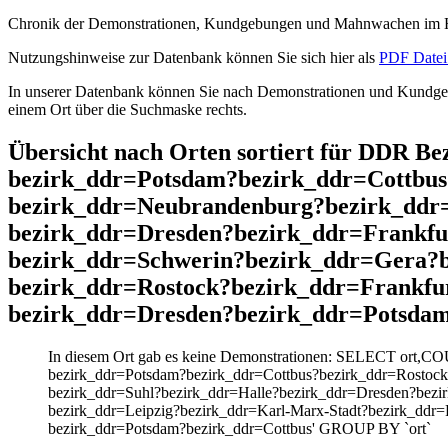
Chronik der Demonstrationen, Kundgebungen und Mahnwachen im He
Nutzungshinweise zur Datenbank können Sie sich hier als
PDF Datei 
In unserer Datenbank können Sie nach Demonstrationen und Kundgebu
einem Ort über die Suchmaske rechts.
Übersicht nach Orten sortiert für DDR B
bezirk_ddr=Potsdam?bezirk_ddr=Cottbus
bezirk_ddr=Neubrandenburg?bezirk_ddr
bezirk_ddr=Dresden?bezirk_ddr=Frankf
bezirk_ddr=Schwerin?bezirk_ddr=Gera?b
bezirk_ddr=Rostock?bezirk_ddr=Frankfu
bezirk_ddr=Dresden?bezirk_ddr=Potsdam
In diesem Ort gab es keine Demonstrationen: SELECT ort,CO
bezirk_ddr=Potsdam?bezirk_ddr=Cottbus?bezirk_ddr=Rostoc
bezirk_ddr=Suhl?bezirk_ddr=Halle?bezirk_ddr=Dresden?bezi
bezirk_ddr=Leipzig?bezirk_ddr=Karl-Marx-Stadt?bezirk_ddr
bezirk_ddr=Potsdam?bezirk_ddr=Cottbus' GROUP BY `ort`