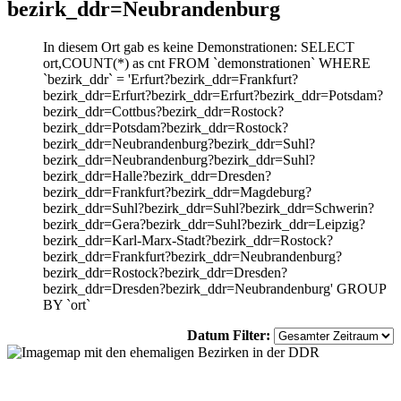
bezirk_ddr=Neubrandenburg
In diesem Ort gab es keine Demonstrationen: SELECT
ort,COUNT(*) as cnt FROM `demonstrationen` WHERE
`bezirk_ddr` = 'Erfurt?bezirk_ddr=Frankfurt?
bezirk_ddr=Erfurt?bezirk_ddr=Erfurt?bezirk_ddr=Potsdam?
bezirk_ddr=Cottbus?bezirk_ddr=Rostock?
bezirk_ddr=Potsdam?bezirk_ddr=Rostock?
bezirk_ddr=Neubrandenburg?bezirk_ddr=Suhl?
bezirk_ddr=Neubrandenburg?bezirk_ddr=Suhl?
bezirk_ddr=Halle?bezirk_ddr=Dresden?
bezirk_ddr=Frankfurt?bezirk_ddr=Magdeburg?
bezirk_ddr=Suhl?bezirk_ddr=Suhl?bezirk_ddr=Schwerin?
bezirk_ddr=Gera?bezirk_ddr=Suhl?bezirk_ddr=Leipzig?
bezirk_ddr=Karl-Marx-Stadt?bezirk_ddr=Rostock?
bezirk_ddr=Frankfurt?bezirk_ddr=Neubrandenburg?
bezirk_ddr=Rostock?bezirk_ddr=Dresden?
bezirk_ddr=Dresden?bezirk_ddr=Neubrandenburg' GROUP
BY `ort`
Datum Filter: