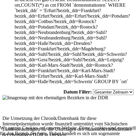
ort,COUNT(*) as cnt FROM `demonstrationen` WHERE
`bezirk_ddr` = 'Erfurt?bezirk_ddr=Frankfurt?
bezirk_ddr=Erfurt?bezirk_ddr=Erfurt?bezirk_ddr=Potsdam?
bezirk_ddr=Cottbus?bezirk_ddr=Rostock?
bezirk_ddr=Potsdam?bezirk_ddr=Rostock?
bezirk_ddr=Neubrandenburg?bezirk_ddr=Suhl?
bezirk_ddr=Neubrandenburg?bezirk_ddr=Suhl?
bezirk_ddr=Halle?bezirk_ddr=Dresden?
bezirk_ddr=Frankfurt?bezirk_ddr=Magdeburg?
bezirk_ddr=Suhl?bezirk_ddr=Suhl?bezirk_ddr=Schwerin?
bezirk_ddr=Gera?bezirk_ddr=Suhl?bezirk_ddr=Leipzig?
bezirk_ddr=Karl-Marx-Stadt?bezirk_ddr=Rostock?
bezirk_ddr=Frankfurt?bezirk_ddr=Karl-Marx-Stadt?
bezirk_ddr=Erfurt?bezirk_ddr=Karl-Marx-Stadt?
bezirk_ddr=Halle?bezirk_ddr=Schwerin' GROUP BY `ort`
Datum Filter:
Die Umsetzung der Chronik/Datenbank für diese
Internetpräsentation wurde finanziell unterstützt vom Sächsischen
Wir nutzen Cookies auf unserer Website. Diese Cookies sind essenziell
Landesbeauftragten für die Unterlagen des Staatssicherheitsdienstes
für den Betrieb der Seite. Dabei handelt es sich um sogenannte
der ehemaligen DDR in Dresden.