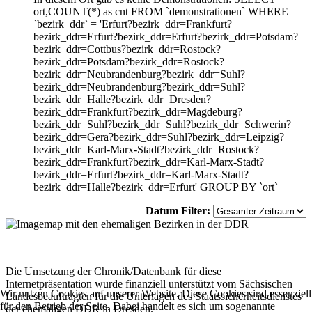
ort,COUNT(*) as cnt FROM `demonstrationen` WHERE
`bezirk_ddr` = 'Erfurt?bezirk_ddr=Frankfurt?
bezirk_ddr=Erfurt?bezirk_ddr=Erfurt?bezirk_ddr=Potsdam?
bezirk_ddr=Cottbus?bezirk_ddr=Rostock?
bezirk_ddr=Potsdam?bezirk_ddr=Rostock?
bezirk_ddr=Neubrandenburg?bezirk_ddr=Suhl?
bezirk_ddr=Neubrandenburg?bezirk_ddr=Suhl?
bezirk_ddr=Halle?bezirk_ddr=Dresden?
bezirk_ddr=Frankfurt?bezirk_ddr=Magdeburg?
bezirk_ddr=Suhl?bezirk_ddr=Suhl?bezirk_ddr=Schwerin?
bezirk_ddr=Gera?bezirk_ddr=Suhl?bezirk_ddr=Leipzig?
bezirk_ddr=Karl-Marx-Stadt?bezirk_ddr=Rostock?
bezirk_ddr=Frankfurt?bezirk_ddr=Karl-Marx-Stadt?
bezirk_ddr=Erfurt?bezirk_ddr=Karl-Marx-Stadt?
bezirk_ddr=Halle?bezirk_ddr=Erfurt' GROUP BY `ort`
Datum Filter:
Die Umsetzung der Chronik/Datenbank für diese
Internetpräsentation wurde finanziell unterstützt vom Sächsischen
Wir nutzen Cookies auf unserer Website. Diese Cookies sind essenziell
Landesbeauftragten für die Unterlagen des Staatssicherheitsdienstes
für den Betrieb der Seite. Dabei handelt es sich um sogenannte
der ehemaligen DDR in Dresden.