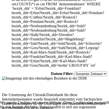
ort,COUNT(*) as cnt FROM `demonstrationen` WHERE
`bezirk_ddr` = 'Erfurt?bezirk_ddr=Frankfurt?
bezirk_ddr=Erfurt?bezirk_ddr=Erfurt?bezirk_ddr=Potsdam?
bezirk_ddr=Cottbus?bezirk_ddr=Rostock?
bezirk_ddr=Potsdam?bezirk_ddr=Rostock?
bezirk_ddr=Neubrandenburg?bezirk_ddr=Suhl?
bezirk_ddr=Neubrandenburg?bezirk_ddr=Suhl?
bezirk_ddr=Halle?bezirk_ddr=Dresden?
bezirk_ddr=Frankfurt?bezirk_ddr=Magdeburg?
bezirk_ddr=Suhl?bezirk_ddr=Suhl?bezirk_ddr=Schwerin?
bezirk_ddr=Gera?bezirk_ddr=Suhl?bezirk_ddr=Leipzig?
bezirk_ddr=Karl-Marx-Stadt?bezirk_ddr=Rostock?
bezirk_ddr=Frankfurt?bezirk_ddr=Karl-Marx-Stadt?
bezirk_ddr=Erfurt?bezirk_ddr=Karl-Marx-Stadt?
bezirk_ddr=Gera?bezirk_ddr=berlin' GROUP BY `ort`
Datum Filter:
Die Umsetzung der Chronik/Datenbank für diese
Internetpräsentation wurde finanziell unterstützt vom Sächsischen
Wir nutzen Cookies auf unserer Website. Diese Cookies sind essenziell
Landesbeauftragten für die Unterlagen des Staatssicherheitsdienstes
für den Betrieb der Seite. Dabei handelt es sich um sogenannte
der ehemaligen DDR in Dresden.