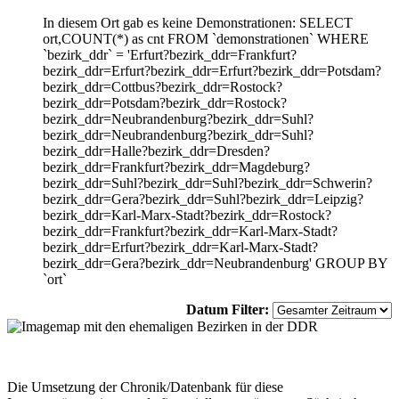
In diesem Ort gab es keine Demonstrationen: SELECT
ort,COUNT(*) as cnt FROM `demonstrationen` WHERE
`bezirk_ddr` = 'Erfurt?bezirk_ddr=Frankfurt?
bezirk_ddr=Erfurt?bezirk_ddr=Erfurt?bezirk_ddr=Potsdam?
bezirk_ddr=Cottbus?bezirk_ddr=Rostock?
bezirk_ddr=Potsdam?bezirk_ddr=Rostock?
bezirk_ddr=Neubrandenburg?bezirk_ddr=Suhl?
bezirk_ddr=Neubrandenburg?bezirk_ddr=Suhl?
bezirk_ddr=Halle?bezirk_ddr=Dresden?
bezirk_ddr=Frankfurt?bezirk_ddr=Magdeburg?
bezirk_ddr=Suhl?bezirk_ddr=Suhl?bezirk_ddr=Schwerin?
bezirk_ddr=Gera?bezirk_ddr=Suhl?bezirk_ddr=Leipzig?
bezirk_ddr=Karl-Marx-Stadt?bezirk_ddr=Rostock?
bezirk_ddr=Frankfurt?bezirk_ddr=Karl-Marx-Stadt?
bezirk_ddr=Erfurt?bezirk_ddr=Karl-Marx-Stadt?
bezirk_ddr=Gera?bezirk_ddr=Neubrandenburg' GROUP BY
`ort`
Datum Filter:
Die Umsetzung der Chronik/Datenbank für diese