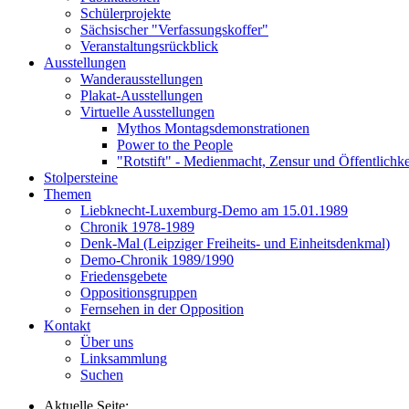
Schülerprojekte
Sächsischer "Verfassungskoffer"
Veranstaltungsrückblick
Ausstellungen
Wanderausstellungen
Plakat-Ausstellungen
Virtuelle Ausstellungen
Mythos Montagsdemonstrationen
Power to the People
"Rotstift" - Medienmacht, Zensur und Öffentlichk
Stolpersteine
Themen
Liebknecht-Luxemburg-Demo am 15.01.1989
Chronik 1978-1989
Denk-Mal (Leipziger Freiheits- und Einheitsdenkmal)
Demo-Chronik 1989/1990
Friedensgebete
Oppositionsgruppen
Fernsehen in der Opposition
Kontakt
Über uns
Linksammlung
Suchen
Aktuelle Seite: