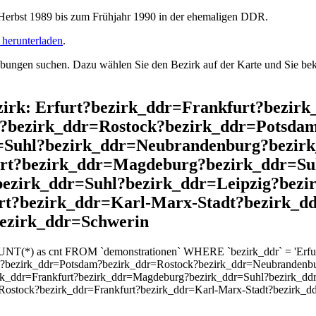
rbst 1989 bis zum Frühjahr 1990 in der ehemaligen DDR.
herunterladen
.
ngen suchen. Dazu wählen Sie den Bezirk auf der Karte und Sie beko
ezirk: Erfurt?bezirk_ddr=Frankfurt?bezir
?bezirk_ddr=Rostock?bezirk_ddr=Potsda
=Suhl?bezirk_ddr=Neubrandenburg?bezirk
urt?bezirk_ddr=Magdeburg?bezirk_ddr=Su
ezirk_ddr=Suhl?bezirk_ddr=Leipzig?bezi
rt?bezirk_ddr=Karl-Marx-Stadt?bezirk_dd
bezirk_ddr=Schwerin
UNT(*) as cnt FROM `demonstrationen` WHERE `bezirk_ddr` = 'Erfurt
k?bezirk_ddr=Potsdam?bezirk_ddr=Rostock?bezirk_ddr=Neubrandenb
rk_ddr=Frankfurt?bezirk_ddr=Magdeburg?bezirk_ddr=Suhl?bezirk_dd
ostock?bezirk_ddr=Frankfurt?bezirk_ddr=Karl-Marx-Stadt?bezirk_ddr