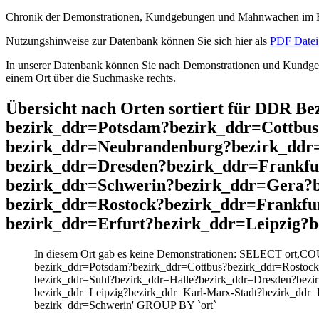
Chronik der Demonstrationen, Kundgebungen und Mahnwachen im He
Nutzungshinweise zur Datenbank können Sie sich hier als
PDF Datei 
In unserer Datenbank können Sie nach Demonstrationen und Kundgebu
einem Ort über die Suchmaske rechts.
Übersicht nach Orten sortiert für DDR B
bezirk_ddr=Potsdam?bezirk_ddr=Cottbus
bezirk_ddr=Neubrandenburg?bezirk_ddr
bezirk_ddr=Dresden?bezirk_ddr=Frankf
bezirk_ddr=Schwerin?bezirk_ddr=Gera?b
bezirk_ddr=Rostock?bezirk_ddr=Frankfu
bezirk_ddr=Erfurt?bezirk_ddr=Leipzig?
In diesem Ort gab es keine Demonstrationen: SELECT ort,CO
bezirk_ddr=Potsdam?bezirk_ddr=Cottbus?bezirk_ddr=Rostoc
bezirk_ddr=Suhl?bezirk_ddr=Halle?bezirk_ddr=Dresden?bezi
bezirk_ddr=Leipzig?bezirk_ddr=Karl-Marx-Stadt?bezirk_ddr=R
bezirk_ddr=Schwerin' GROUP BY `ort`