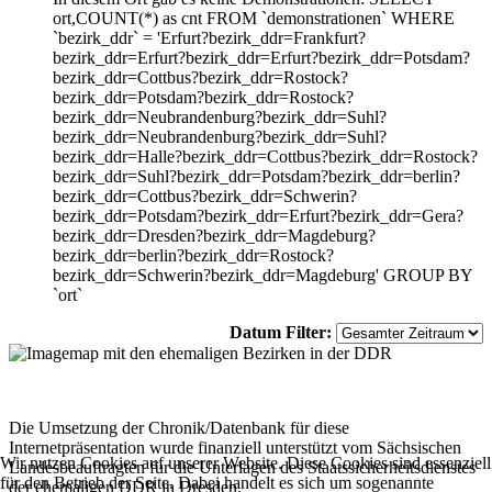
ort,COUNT(*) as cnt FROM `demonstrationen` WHERE
`bezirk_ddr` = 'Erfurt?bezirk_ddr=Frankfurt?
bezirk_ddr=Erfurt?bezirk_ddr=Erfurt?bezirk_ddr=Potsdam?
bezirk_ddr=Cottbus?bezirk_ddr=Rostock?
bezirk_ddr=Potsdam?bezirk_ddr=Rostock?
bezirk_ddr=Neubrandenburg?bezirk_ddr=Suhl?
bezirk_ddr=Neubrandenburg?bezirk_ddr=Suhl?
bezirk_ddr=Halle?bezirk_ddr=Cottbus?bezirk_ddr=Rostock?
bezirk_ddr=Suhl?bezirk_ddr=Potsdam?bezirk_ddr=berlin?
bezirk_ddr=Cottbus?bezirk_ddr=Schwerin?
bezirk_ddr=Potsdam?bezirk_ddr=Erfurt?bezirk_ddr=Gera?
bezirk_ddr=Dresden?bezirk_ddr=Magdeburg?
bezirk_ddr=berlin?bezirk_ddr=Rostock?
bezirk_ddr=Schwerin?bezirk_ddr=Magdeburg' GROUP BY
`ort`
Datum Filter:
Die Umsetzung der Chronik/Datenbank für diese
Internetpräsentation wurde finanziell unterstützt vom Sächsischen
Wir nutzen Cookies auf unserer Website. Diese Cookies sind essenziell
Landesbeauftragten für die Unterlagen des Staatssicherheitsdienstes
für den Betrieb der Seite. Dabei handelt es sich um sogenannte
der ehemaligen DDR in Dresden.