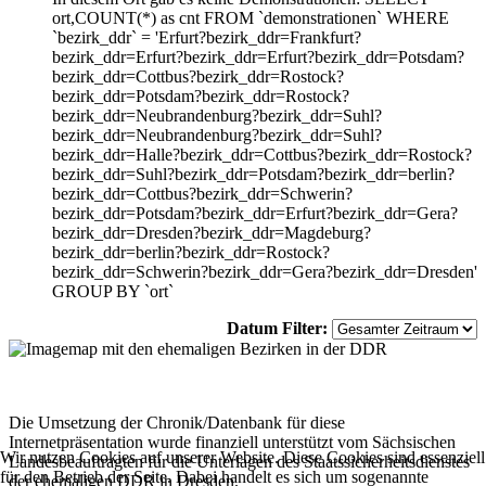
ort,COUNT(*) as cnt FROM `demonstrationen` WHERE
`bezirk_ddr` = 'Erfurt?bezirk_ddr=Frankfurt?
bezirk_ddr=Erfurt?bezirk_ddr=Erfurt?bezirk_ddr=Potsdam?
bezirk_ddr=Cottbus?bezirk_ddr=Rostock?
bezirk_ddr=Potsdam?bezirk_ddr=Rostock?
bezirk_ddr=Neubrandenburg?bezirk_ddr=Suhl?
bezirk_ddr=Neubrandenburg?bezirk_ddr=Suhl?
bezirk_ddr=Halle?bezirk_ddr=Cottbus?bezirk_ddr=Rostock?
bezirk_ddr=Suhl?bezirk_ddr=Potsdam?bezirk_ddr=berlin?
bezirk_ddr=Cottbus?bezirk_ddr=Schwerin?
bezirk_ddr=Potsdam?bezirk_ddr=Erfurt?bezirk_ddr=Gera?
bezirk_ddr=Dresden?bezirk_ddr=Magdeburg?
bezirk_ddr=berlin?bezirk_ddr=Rostock?
bezirk_ddr=Schwerin?bezirk_ddr=Gera?bezirk_ddr=Dresden'
GROUP BY `ort`
Datum Filter:
Die Umsetzung der Chronik/Datenbank für diese
Internetpräsentation wurde finanziell unterstützt vom Sächsischen
Wir nutzen Cookies auf unserer Website. Diese Cookies sind essenziell
Landesbeauftragten für die Unterlagen des Staatssicherheitsdienstes
für den Betrieb der Seite. Dabei handelt es sich um sogenannte
der ehemaligen DDR in Dresden.