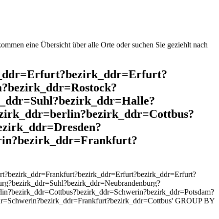
mmen eine Übersicht über alle Orte oder suchen Sie geziehlt nach
k_ddr=Erfurt?bezirk_ddr=Erfurt?
m?bezirk_ddr=Rostock?
_ddr=Suhl?bezirk_ddr=Halle?
irk_ddr=berlin?bezirk_ddr=Cottbus?
ezirk_ddr=Dresden?
in?bezirk_ddr=Frankfurt?
?bezirk_ddr=Frankfurt?bezirk_ddr=Erfurt?bezirk_ddr=Erfurt?
urg?bezirk_ddr=Suhl?bezirk_ddr=Neubrandenburg?
lin?bezirk_ddr=Cottbus?bezirk_ddr=Schwerin?bezirk_ddr=Potsdam?
ddr=Schwerin?bezirk_ddr=Frankfurt?bezirk_ddr=Cottbus' GROUP BY