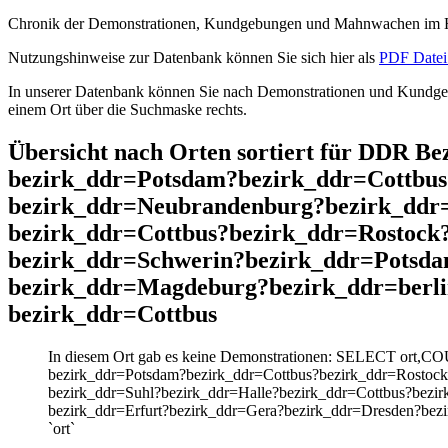
Chronik der Demonstrationen, Kundgebungen und Mahnwachen im He
Nutzungshinweise zur Datenbank können Sie sich hier als
PDF Datei 
In unserer Datenbank können Sie nach Demonstrationen und Kundgebu
einem Ort über die Suchmaske rechts.
Übersicht nach Orten sortiert für DDR B
bezirk_ddr=Potsdam?bezirk_ddr=Cottbus
bezirk_ddr=Neubrandenburg?bezirk_ddr
bezirk_ddr=Cottbus?bezirk_ddr=Rostock
bezirk_ddr=Schwerin?bezirk_ddr=Potsd
bezirk_ddr=Magdeburg?bezirk_ddr=berli
bezirk_ddr=Cottbus
In diesem Ort gab es keine Demonstrationen: SELECT ort,CO
bezirk_ddr=Potsdam?bezirk_ddr=Cottbus?bezirk_ddr=Rostoc
bezirk_ddr=Suhl?bezirk_ddr=Halle?bezirk_ddr=Cottbus?bezi
bezirk_ddr=Erfurt?bezirk_ddr=Gera?bezirk_ddr=Dresden?be
`ort`