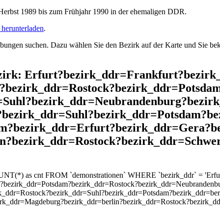
rbst 1989 bis zum Frühjahr 1990 in der ehemaligen DDR.
herunterladen
.
ngen suchen. Dazu wählen Sie den Bezirk auf der Karte und Sie beko
ezirk: Erfurt?bezirk_ddr=Frankfurt?bezir
?bezirk_ddr=Rostock?bezirk_ddr=Potsda
=Suhl?bezirk_ddr=Neubrandenburg?bezirk
?bezirk_ddr=Suhl?bezirk_ddr=Potsdam?bez
am?bezirk_ddr=Erfurt?bezirk_ddr=Gera?b
n?bezirk_ddr=Rostock?bezirk_ddr=Schwer
UNT(*) as cnt FROM `demonstrationen` WHERE `bezirk_ddr` = 'Erfurt
k?bezirk_ddr=Potsdam?bezirk_ddr=Rostock?bezirk_ddr=Neubrandenb
rk_ddr=Rostock?bezirk_ddr=Suhl?bezirk_ddr=Potsdam?bezirk_ddr=ber
zirk_ddr=Magdeburg?bezirk_ddr=berlin?bezirk_ddr=Rostock?bezirk_