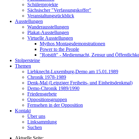
Schülerprojekte
Sächsischer "Verfassungskoffer"
Veranstaltungsrückblick
Ausstellungen
Wanderausstellungen
Plakat-Ausstellungen
Virtuelle Ausstellungen
Mythos Montagsdemonstrationen
Power to the People
"Rotstift" - Medienmacht, Zensur und Öffentlichk
Stolpersteine
Themen
Liebknecht-Luxemburg-Demo am 15.01.1989
Chronik 1978-1989
Denk-Mal (Leipziger Freiheits- und Einheitsdenkmal)
Demo-Chronik 1989/1990
Friedensgebete
Oppositionsgruppen
Fernsehen in der Opposition
Kontakt
Über uns
Linksammlung
Suchen
Aktuelle Seite: