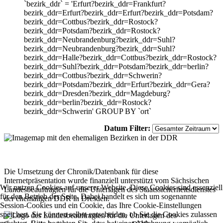
`bezirk_ddr` = 'Erfurt?bezirk_ddr=Frankfurt?
bezirk_ddr=Erfurt?bezirk_ddr=Erfurt?bezirk_ddr=Potsdam?
bezirk_ddr=Cottbus?bezirk_ddr=Rostock?
bezirk_ddr=Potsdam?bezirk_ddr=Rostock?
bezirk_ddr=Neubrandenburg?bezirk_ddr=Suhl?
bezirk_ddr=Neubrandenburg?bezirk_ddr=Suhl?
bezirk_ddr=Halle?bezirk_ddr=Cottbus?bezirk_ddr=Rostock?
bezirk_ddr=Suhl?bezirk_ddr=Potsdam?bezirk_ddr=berlin?
bezirk_ddr=Cottbus?bezirk_ddr=Schwerin?
bezirk_ddr=Potsdam?bezirk_ddr=Erfurt?bezirk_ddr=Gera?
bezirk_ddr=Dresden?bezirk_ddr=Magdeburg?
bezirk_ddr=berlin?bezirk_ddr=Rostock?
bezirk_ddr=Schwerin' GROUP BY `ort`
Datum Filter:
Die Umsetzung der Chronik/Datenbank für diese
Internetpräsentation wurde finanziell unterstützt vom Sächsischen
Wir nutzen Cookies auf unserer Website. Diese Cookies sind essenziell
Landesbeauftragten für die Unterlagen des Staatssicherheitsdienstes
für den Betrieb der Seite. Dabei handelt es sich um sogenannte
der ehemaligen DDR in Dresden.
Session-Cookies und ein Cookie, das Ihre Cookie-Einstellungen
speichert. Sie können selbst entscheiden, ob Sie die Cookies zulassen