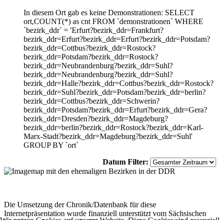
In diesem Ort gab es keine Demonstrationen: SELECT
ort,COUNT(*) as cnt FROM `demonstrationen` WHERE
`bezirk_ddr` = 'Erfurt?bezirk_ddr=Frankfurt?
bezirk_ddr=Erfurt?bezirk_ddr=Erfurt?bezirk_ddr=Potsdam?
bezirk_ddr=Cottbus?bezirk_ddr=Rostock?
bezirk_ddr=Potsdam?bezirk_ddr=Rostock?
bezirk_ddr=Neubrandenburg?bezirk_ddr=Suhl?
bezirk_ddr=Neubrandenburg?bezirk_ddr=Suhl?
bezirk_ddr=Halle?bezirk_ddr=Cottbus?bezirk_ddr=Rostock?
bezirk_ddr=Suhl?bezirk_ddr=Potsdam?bezirk_ddr=berlin?
bezirk_ddr=Cottbus?bezirk_ddr=Schwerin?
bezirk_ddr=Potsdam?bezirk_ddr=Erfurt?bezirk_ddr=Gera?
bezirk_ddr=Dresden?bezirk_ddr=Magdeburg?
bezirk_ddr=berlin?bezirk_ddr=Rostock?bezirk_ddr=Karl-
Marx-Stadt?bezirk_ddr=Magdeburg?bezirk_ddr=Suhl'
GROUP BY `ort`
Datum Filter:
Die Umsetzung der Chronik/Datenbank für diese
Internetpräsentation wurde finanziell unterstützt vom Sächsischen