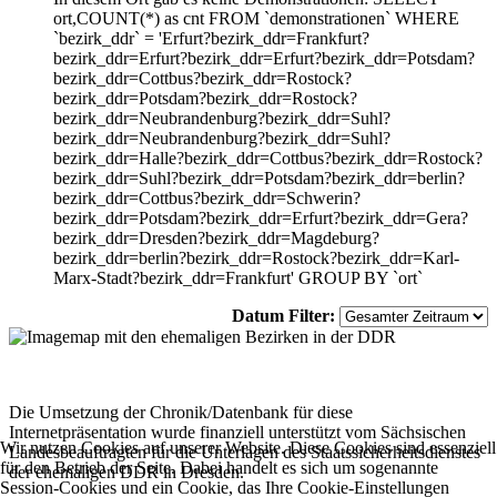
ort,COUNT(*) as cnt FROM `demonstrationen` WHERE
`bezirk_ddr` = 'Erfurt?bezirk_ddr=Frankfurt?
bezirk_ddr=Erfurt?bezirk_ddr=Erfurt?bezirk_ddr=Potsdam?
bezirk_ddr=Cottbus?bezirk_ddr=Rostock?
bezirk_ddr=Potsdam?bezirk_ddr=Rostock?
bezirk_ddr=Neubrandenburg?bezirk_ddr=Suhl?
bezirk_ddr=Neubrandenburg?bezirk_ddr=Suhl?
bezirk_ddr=Halle?bezirk_ddr=Cottbus?bezirk_ddr=Rostock?
bezirk_ddr=Suhl?bezirk_ddr=Potsdam?bezirk_ddr=berlin?
bezirk_ddr=Cottbus?bezirk_ddr=Schwerin?
bezirk_ddr=Potsdam?bezirk_ddr=Erfurt?bezirk_ddr=Gera?
bezirk_ddr=Dresden?bezirk_ddr=Magdeburg?
bezirk_ddr=berlin?bezirk_ddr=Rostock?bezirk_ddr=Karl-
Marx-Stadt?bezirk_ddr=Frankfurt' GROUP BY `ort`
Datum Filter:
Die Umsetzung der Chronik/Datenbank für diese
Internetpräsentation wurde finanziell unterstützt vom Sächsischen
Wir nutzen Cookies auf unserer Website. Diese Cookies sind essenziell
Landesbeauftragten für die Unterlagen des Staatssicherheitsdienstes
für den Betrieb der Seite. Dabei handelt es sich um sogenannte
der ehemaligen DDR in Dresden.
Session-Cookies und ein Cookie, das Ihre Cookie-Einstellungen