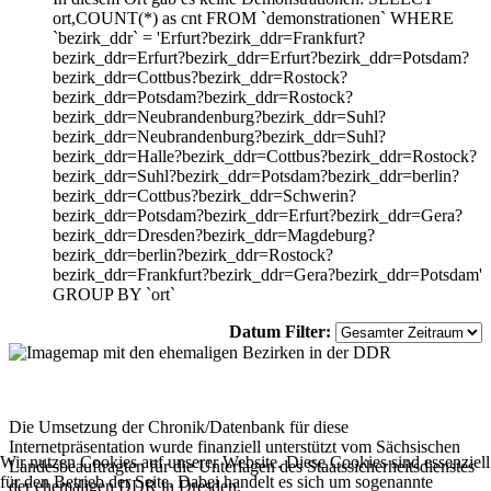
ort,COUNT(*) as cnt FROM `demonstrationen` WHERE
`bezirk_ddr` = 'Erfurt?bezirk_ddr=Frankfurt?
bezirk_ddr=Erfurt?bezirk_ddr=Erfurt?bezirk_ddr=Potsdam?
bezirk_ddr=Cottbus?bezirk_ddr=Rostock?
bezirk_ddr=Potsdam?bezirk_ddr=Rostock?
bezirk_ddr=Neubrandenburg?bezirk_ddr=Suhl?
bezirk_ddr=Neubrandenburg?bezirk_ddr=Suhl?
bezirk_ddr=Halle?bezirk_ddr=Cottbus?bezirk_ddr=Rostock?
bezirk_ddr=Suhl?bezirk_ddr=Potsdam?bezirk_ddr=berlin?
bezirk_ddr=Cottbus?bezirk_ddr=Schwerin?
bezirk_ddr=Potsdam?bezirk_ddr=Erfurt?bezirk_ddr=Gera?
bezirk_ddr=Dresden?bezirk_ddr=Magdeburg?
bezirk_ddr=berlin?bezirk_ddr=Rostock?
bezirk_ddr=Frankfurt?bezirk_ddr=Gera?bezirk_ddr=Potsdam'
GROUP BY `ort`
Datum Filter:
Die Umsetzung der Chronik/Datenbank für diese
Internetpräsentation wurde finanziell unterstützt vom Sächsischen
Wir nutzen Cookies auf unserer Website. Diese Cookies sind essenziell
Landesbeauftragten für die Unterlagen des Staatssicherheitsdienstes
für den Betrieb der Seite. Dabei handelt es sich um sogenannte
der ehemaligen DDR in Dresden.