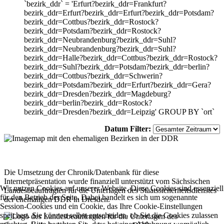
`bezirk_ddr` = 'Erfurt?bezirk_ddr=Frankfurt?
bezirk_ddr=Erfurt?bezirk_ddr=Erfurt?bezirk_ddr=Potsdam?
bezirk_ddr=Cottbus?bezirk_ddr=Rostock?
bezirk_ddr=Potsdam?bezirk_ddr=Rostock?
bezirk_ddr=Neubrandenburg?bezirk_ddr=Suhl?
bezirk_ddr=Neubrandenburg?bezirk_ddr=Suhl?
bezirk_ddr=Halle?bezirk_ddr=Cottbus?bezirk_ddr=Rostock?
bezirk_ddr=Suhl?bezirk_ddr=Potsdam?bezirk_ddr=berlin?
bezirk_ddr=Cottbus?bezirk_ddr=Schwerin?
bezirk_ddr=Potsdam?bezirk_ddr=Erfurt?bezirk_ddr=Gera?
bezirk_ddr=Dresden?bezirk_ddr=Magdeburg?
bezirk_ddr=berlin?bezirk_ddr=Rostock?
bezirk_ddr=Dresden?bezirk_ddr=Leipzig' GROUP BY `ort`
Datum Filter:
Die Umsetzung der Chronik/Datenbank für diese
Internetpräsentation wurde finanziell unterstützt vom Sächsischen
Wir nutzen Cookies auf unserer Website. Diese Cookies sind essenziell
Landesbeauftragten für die Unterlagen des Staatssicherheitsdienstes
für den Betrieb der Seite. Dabei handelt es sich um sogenannte
der ehemaligen DDR in Dresden.
Session-Cookies und ein Cookie, das Ihre Cookie-Einstellungen
speichert. Sie können selbst entscheiden, ob Sie die Cookies zulassen