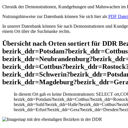
Chronik der Demonstrationen, Kundgebungen und Mahnwachen im He
Nutzungshinweise zur Datenbank können Sie sich hier als
PDF Datei 
In unserer Datenbank können Sie nach Demonstrationen und Kundgebu
einem Ort über die Suchmaske rechts.
Übersicht nach Orten sortiert für DDR B
bezirk_ddr=Potsdam?bezirk_ddr=Cottbus
bezirk_ddr=Neubrandenburg?bezirk_ddr
bezirk_ddr=Cottbus?bezirk_ddr=Rostock
bezirk_ddr=Schwerin?bezirk_ddr=Potsda
bezirk_ddr=Magdeburg?bezirk_ddr=Gera?
In diesem Ort gab es keine Demonstrationen: SELECT ort,CO
bezirk_ddr=Potsdam?bezirk_ddr=Cottbus?bezirk_ddr=Rostoc
bezirk_ddr=Suhl?bezirk_ddr=Halle?bezirk_ddr=Cottbus?bezi
bezirk_ddr=Erfurt?bezirk_ddr=Gera?bezirk_ddr=Dresden?bez