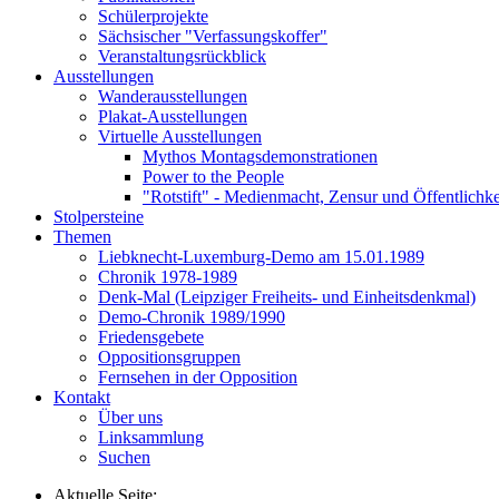
Schülerprojekte
Sächsischer "Verfassungskoffer"
Veranstaltungsrückblick
Ausstellungen
Wanderausstellungen
Plakat-Ausstellungen
Virtuelle Ausstellungen
Mythos Montagsdemonstrationen
Power to the People
"Rotstift" - Medienmacht, Zensur und Öffentlichk
Stolpersteine
Themen
Liebknecht-Luxemburg-Demo am 15.01.1989
Chronik 1978-1989
Denk-Mal (Leipziger Freiheits- und Einheitsdenkmal)
Demo-Chronik 1989/1990
Friedensgebete
Oppositionsgruppen
Fernsehen in der Opposition
Kontakt
Über uns
Linksammlung
Suchen
Aktuelle Seite: