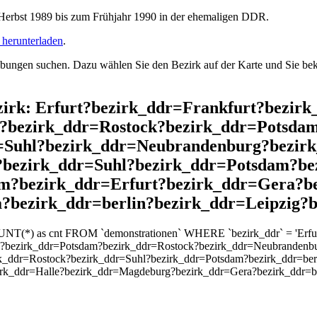
rbst 1989 bis zum Frühjahr 1990 in der ehemaligen DDR.
herunterladen
.
ngen suchen. Dazu wählen Sie den Bezirk auf der Karte und Sie beko
ezirk: Erfurt?bezirk_ddr=Frankfurt?bezir
?bezirk_ddr=Rostock?bezirk_ddr=Potsda
=Suhl?bezirk_ddr=Neubrandenburg?bezirk
?bezirk_ddr=Suhl?bezirk_ddr=Potsdam?bez
m?bezirk_ddr=Erfurt?bezirk_ddr=Gera?b
bezirk_ddr=berlin?bezirk_ddr=Leipzig?b
UNT(*) as cnt FROM `demonstrationen` WHERE `bezirk_ddr` = 'Erfurt
k?bezirk_ddr=Potsdam?bezirk_ddr=Rostock?bezirk_ddr=Neubrandenb
rk_ddr=Rostock?bezirk_ddr=Suhl?bezirk_ddr=Potsdam?bezirk_ddr=ber
irk_ddr=Halle?bezirk_ddr=Magdeburg?bezirk_ddr=Gera?bezirk_ddr=b