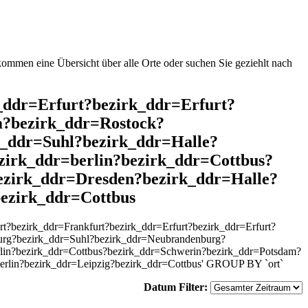
mmen eine Übersicht über alle Orte oder suchen Sie geziehlt nach
k_ddr=Erfurt?bezirk_ddr=Erfurt?
m?bezirk_ddr=Rostock?
_ddr=Suhl?bezirk_ddr=Halle?
irk_ddr=berlin?bezirk_ddr=Cottbus?
ezirk_ddr=Dresden?bezirk_ddr=Halle?
ezirk_ddr=Cottbus
?bezirk_ddr=Frankfurt?bezirk_ddr=Erfurt?bezirk_ddr=Erfurt?
urg?bezirk_ddr=Suhl?bezirk_ddr=Neubrandenburg?
lin?bezirk_ddr=Cottbus?bezirk_ddr=Schwerin?bezirk_ddr=Potsdam?
erlin?bezirk_ddr=Leipzig?bezirk_ddr=Cottbus' GROUP BY `ort`
Datum Filter: