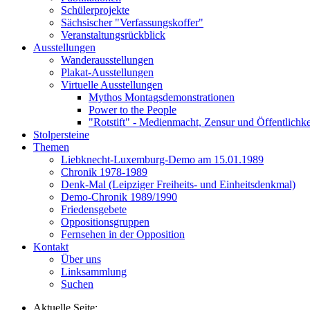
Schülerprojekte
Sächsischer "Verfassungskoffer"
Veranstaltungsrückblick
Ausstellungen
Wanderausstellungen
Plakat-Ausstellungen
Virtuelle Ausstellungen
Mythos Montagsdemonstrationen
Power to the People
"Rotstift" - Medienmacht, Zensur und Öffentlichk
Stolpersteine
Themen
Liebknecht-Luxemburg-Demo am 15.01.1989
Chronik 1978-1989
Denk-Mal (Leipziger Freiheits- und Einheitsdenkmal)
Demo-Chronik 1989/1990
Friedensgebete
Oppositionsgruppen
Fernsehen in der Opposition
Kontakt
Über uns
Linksammlung
Suchen
Aktuelle Seite: