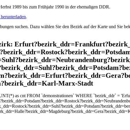
rbst 1989 bis zum Frühjahr 1990 in der ehemaligen DDR.
herunterladen
.
ngen suchen. Dazu wählen Sie den Bezirk auf der Karte und Sie beko
ezirk: Erfurt?bezirk_ddr=Frankfurt?bezir
?bezirk_ddr=Rostock?bezirk_ddr=Potsda
=Suhl?bezirk_ddr=Neubrandenburg?bezirk
?bezirk_ddr=Suhl?bezirk_ddr=Potsdam?bez
m?bezirk_ddr=Erfurt?bezirk_ddr=Gera?b
?bezirk_ddr=Karl-Marx-Stadt
UNT(*) as cnt FROM `demonstrationen` WHERE `bezirk_ddr` = 'Erfurt
k?bezirk_ddr=Potsdam?bezirk_ddr=Rostock?bezirk_ddr=Neubrandenb
rk_ddr=Rostock?bezirk_ddr=Suhl?bezirk_ddr=Potsdam?bezirk_ddr=ber
irk_ddr=Halle?bezirk_ddr=Magdeburg?bezirk_ddr=Gera?bezirk_ddr=