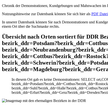
Chronik der Demonstrationen, Kundgebungen und Mahnwachen im He
Nutzungshinweise zur Datenbank können Sie sich hier als
PDF Datei 
In unserer Datenbank können Sie nach Demonstrationen und Kundgebu
einem Ort über die Suchmaske rechts.
Übersicht nach Orten sortiert für DDR B
bezirk_ddr=Potsdam?bezirk_ddr=Cottbus
bezirk_ddr=Neubrandenburg?bezirk_ddr
bezirk_ddr=Cottbus?bezirk_ddr=Rostock
bezirk_ddr=Schwerin?bezirk_ddr=Potsda
bezirk_ddr=Magdeburg?bezirk_ddr=Gera
In diesem Ort gab es keine Demonstrationen: SELECT ort,CO
bezirk_ddr=Potsdam?bezirk_ddr=Cottbus?bezirk_ddr=Rostoc
bezirk_ddr=Suhl?bezirk_ddr=Halle?bezirk_ddr=Cottbus?bezi
bezirk_ddr=Erfurt?bezirk_ddr=Gera?bezirk_ddr=Dresden?bez