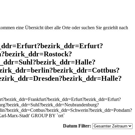
mmen eine Übersicht über alle Orte oder suchen Sie geziehlt nach
k_ddr=Erfurt?bezirk_ddr=Erfurt?
m?bezirk_ddr=Rostock?
_ddr=Suhl?bezirk_ddr=Halle?
irk_ddr=berlin?bezirk_ddr=Cottbus?
ezirk_ddr=Dresden?bezirk_ddr=Halle?
?bezirk_ddr=Frankfurt?bezirk_ddr=Erfurt?bezirk_ddr=Erfurt?
urg?bezirk_ddr=Suhl?bezirk_ddr=Neubrandenburg?
lin?bezirk_ddr=Cottbus?bezirk_ddr=Schwerin?bezirk_ddr=Potsdam?
Karl-Marx-Stadt' GROUP BY `ort`
Datum Filter: