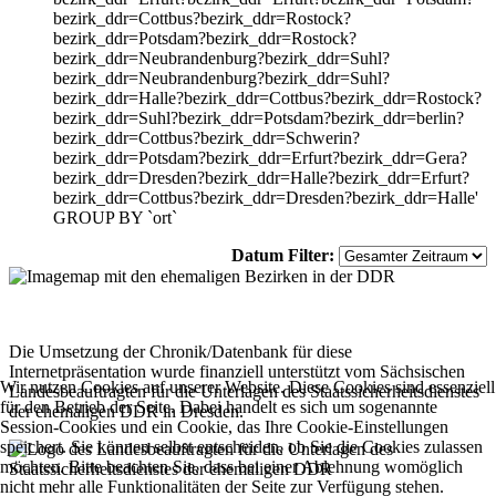
bezirk_ddr=Cottbus?bezirk_ddr=Rostock?
bezirk_ddr=Potsdam?bezirk_ddr=Rostock?
bezirk_ddr=Neubrandenburg?bezirk_ddr=Suhl?
bezirk_ddr=Neubrandenburg?bezirk_ddr=Suhl?
bezirk_ddr=Halle?bezirk_ddr=Cottbus?bezirk_ddr=Rostock?
bezirk_ddr=Suhl?bezirk_ddr=Potsdam?bezirk_ddr=berlin?
bezirk_ddr=Cottbus?bezirk_ddr=Schwerin?
bezirk_ddr=Potsdam?bezirk_ddr=Erfurt?bezirk_ddr=Gera?
bezirk_ddr=Dresden?bezirk_ddr=Halle?bezirk_ddr=Erfurt?
bezirk_ddr=Cottbus?bezirk_ddr=Dresden?bezirk_ddr=Halle'
GROUP BY `ort`
Datum Filter:
Die Umsetzung der Chronik/Datenbank für diese
Internetpräsentation wurde finanziell unterstützt vom Sächsischen
Wir nutzen Cookies auf unserer Website. Diese Cookies sind essenziell
Landesbeauftragten für die Unterlagen des Staatssicherheitsdienstes
für den Betrieb der Seite. Dabei handelt es sich um sogenannte
der ehemaligen DDR in Dresden.
Session-Cookies und ein Cookie, das Ihre Cookie-Einstellungen
speichert. Sie können selbst entscheiden, ob Sie die Cookies zulassen
möchten. Bitte beachten Sie, dass bei einer Ablehnung womöglich
nicht mehr alle Funktionalitäten der Seite zur Verfügung stehen.